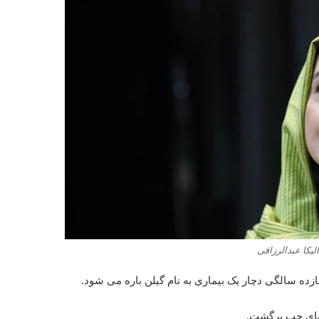
یکا عبدالرزاقی
زده سالگی دچار یک بیماری به نام گیلن باره می شود.
 پای چپ برگشت.