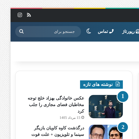
خوراک
اینستاگرا
تغییر پوسته
جستجو
رپورتاژ
تماس
برای
نوشته های تازه
عکس خانوادگی بهزاد خلج توجه
مخاطبان فضای مجازی را جلب
کرد
15 مرداد 1405
درگذشت کاوه کاویان بازیگر
سینما و تلویزیون + علت فوت