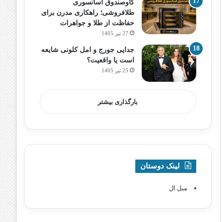
گاوصندوق آسانسوری
طلافروشی؛ راهکاری مدرن برای
حفاظت از طلا و جواهرات
27 تیر 1405
جدایی جورج و امل کلونی شایعه
است یا واقعیت؟
25 تیر 1405
بارگذاری بیشتر
لینک دوستان
مبل ال