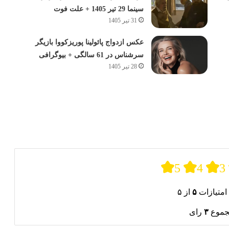
سینما 29 تیر 1405 + علت فوت
31 تیر 1405
عکس ازدواج پائولینا پوریزکووا بازیگر
سرشناس در 61 سالگی + بیوگرافی
28 تیر 1405
5
4
3
امتیازات
۵
از ۵
جموع
۳
رای