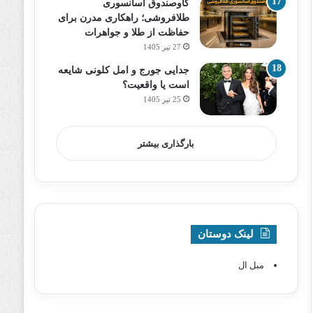
گاوصندوق آسانسوری
طلافروشی؛ راهکاری مدرن برای
حفاظت از طلا و جواهرات
27 تیر 1405
جدایی جورج و امل کلونی شایعه
است یا واقعیت؟
25 تیر 1405
بارگذاری بیشتر
لینک دوستان
مبل ال