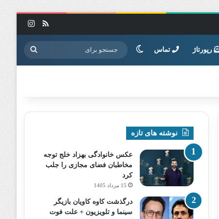
خوراک
اینستاگرا
تغییر پوسته
جستجو
رپورتاژ
تماس
برای
نوشته های تازه
عکس خانوادگی بهزاد خلج توجه
مخاطبان فضای مجازی را جلب
کرد
15 مرداد 1405
درگذشت کاوه کاویان بازیگر
سینما و تلویزیون + علت فوت