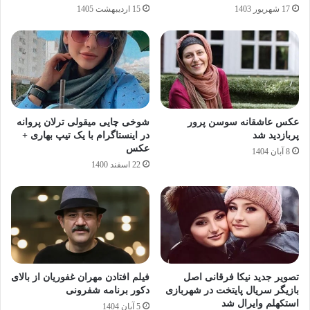
17 شهریور 1403
15 اردیبهشت 1405
عکس عاشقانه سوسن پرور
شوخی چایی میقولی ترلان پروانه
پربازدید شد
در اینستاگرام با یک تیپ بهاری +
عکس
8 آبان 1404
22 اسفند 1400
تصویر جدید نیکا فرقانی اصل
فیلم افتادن مهران غفوریان از بالای
بازیگر سریال پایتخت در شهربازی
دکور برنامه شفرونی
استکهلم وایرال شد
5 آبان 1404