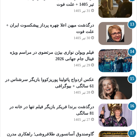
تیر 1405 + علت فوت
31 تیر 1405
درگذشت میهن اعلا چهره پرداز پیشکسوت ایران +
علت فوت
30 تیر 1405
فیلم ویولن نوازی بیژن مرتضوی در مراسم ویژه
فینال جام جهانی 2026
29 تیر 1405
عکس ازدواج پائولینا پوریزکووا بازیگر سرشناس در
61 سالگی + بیوگرافی
28 تیر 1405
درگذشت برندا فریکر بازیگر فیلم تنها در خانه در
81 سالگی
27 تیر 1405
گاوصندوق آسانسوری طلافروشی؛ راهکاری مدرن