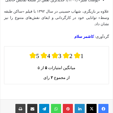
علاوه بر بازیگری، شهاب حسینی در سال ۱۳۹۲ با فیلم «ساکن طبقه
وسط» توانایی خود در کارگردانی و ایفای نقش‌های متنوع را نیز
نشان داد.
گردآوری:
کاشمر سلام
5
4
3
2
1
میانگین امتیازات
۵
از ۵
از مجموع
۲
رای
لینکدین
پینترست
واتس آپ
تلگرام
اشتراک گذاری از طریق ایمیل
چاپ