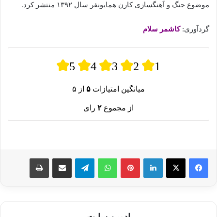
موضوع جنگ و آهنگسازی کارن همایونفر سال ۱۳۹۲ منتشر کرد.
گردآوری:
کاشمر سلام
5
4
3
2
1
میانگین امتیازات
۵
از ۵
از مجموع
۲
رای
لینکدین
پینترست
واتس آپ
تلگرام
اشتراک گذاری از طریق ایمیل
چاپ
ادمین سایت