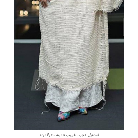
استایل عجیب غریب اندیشه فولادوند