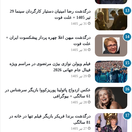
درگذشت رضا امینیان دستیار کارگردان سینما 29
تیر 1405 + علت فوت
31 تیر 1405
درگذشت میهن اعلا چهره پرداز پیشکسوت ایران +
علت فوت
30 تیر 1405
فیلم ویولن نوازی بیژن مرتضوی در مراسم ویژه
فینال جام جهانی 2026
29 تیر 1405
عکس ازدواج پائولینا پوریزکووا بازیگر سرشناس در
61 سالگی + بیوگرافی
28 تیر 1405
درگذشت برندا فریکر بازیگر فیلم تنها در خانه در
81 سالگی
27 تیر 1405