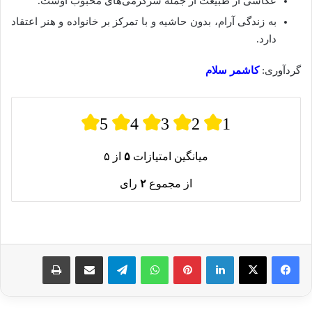
عکاسی از طبیعت از جمله سرگرمی‌های محبوب اوست.
به زندگی آرام، بدون حاشیه و با تمرکز بر خانواده و هنر اعتقاد
دارد.
گردآوری:
کاشمر سلام
5
4
3
2
1
میانگین امتیازات
۵
از ۵
از مجموع
۲
رای
لینکدین
پینترست
واتس آپ
تلگرام
اشتراک گذاری از طریق ایمیل
چاپ