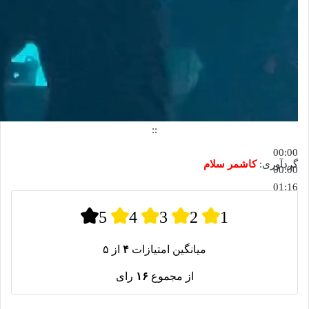
::
00:00
گردآوری:
کاشمر سلام
00:00
01:16
5
4
3
2
1
میانگین امتیازات
۴
از ۵
از مجموع
۱۶
رای