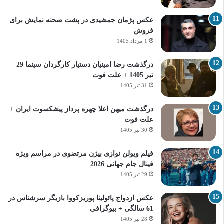
عکس پژمان جمشیدی در پشت صحنه نمایش برای
فروش
1 مرداد 1405
درگذشت رضا امینیان دستیار کارگردان سینما 29
تیر 1405 + علت فوت
31 تیر 1405
درگذشت میهن اعلا چهره پرداز پیشکسوت ایران +
علت فوت
30 تیر 1405
فیلم ویولن نوازی بیژن مرتضوی در مراسم ویژه
فینال جام جهانی 2026
29 تیر 1405
عکس ازدواج پائولینا پوریزکووا بازیگر سرشناس در
61 سالگی + بیوگرافی
28 تیر 1405