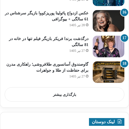
عکس ازدواج پائولینا پوریزکووا بازیگر سرشناس در
61 سالگی + بیوگرافی
28 تیر 1405
درگذشت برندا فریکر بازیگر فیلم تنها در خانه در
81 سالگی
27 تیر 1405
گاوصندوق آسانسوری طلافروشی؛ راهکاری مدرن
برای حفاظت از طلا و جواهرات
27 تیر 1405
بارگذاری بیشتر
لینک دوستان