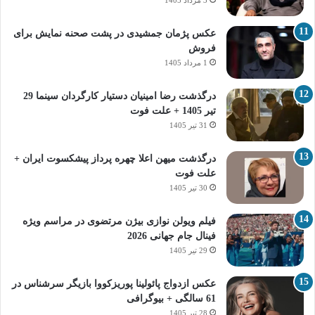
3 مرداد 1405
عکس پژمان جمشیدی در پشت صحنه نمایش برای
فروش
1 مرداد 1405
درگذشت رضا امینیان دستیار کارگردان سینما 29
تیر 1405 + علت فوت
31 تیر 1405
درگذشت میهن اعلا چهره پرداز پیشکسوت ایران +
علت فوت
30 تیر 1405
فیلم ویولن نوازی بیژن مرتضوی در مراسم ویژه
فینال جام جهانی 2026
29 تیر 1405
عکس ازدواج پائولینا پوریزکووا بازیگر سرشناس در
61 سالگی + بیوگرافی
28 تیر 1405