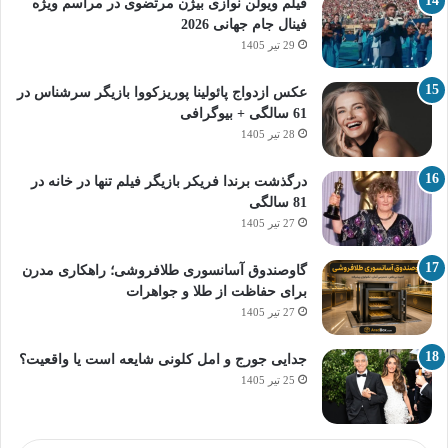
فیلم ویولن نوازی بیژن مرتضوی در مراسم ویژه
فینال جام جهانی 2026
29 تیر 1405
عکس ازدواج پائولینا پوریزکووا بازیگر سرشناس در
61 سالگی + بیوگرافی
28 تیر 1405
درگذشت برندا فریکر بازیگر فیلم تنها در خانه در
81 سالگی
27 تیر 1405
گاوصندوق آسانسوری طلافروشی؛ راهکاری مدرن
برای حفاظت از طلا و جواهرات
27 تیر 1405
جدایی جورج و امل کلونی شایعه است یا واقعیت؟
25 تیر 1405