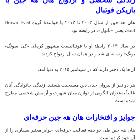
زندگی شخصی و ازدواج هان هه جین با
بازیکن فوتبال
هان هه جین از سال ۲۰۰۳ تا ۲۰۱۲ با خوانندهٔ گروه Brown Eyed
Soul، یعنی «نائول»، در رابطه بود.
در سال ۲۰۱۳ رابطهٔ او با فوتبالیست مشهور کره‌ای «کی سونگ-
یونگ» رسانه‌ای شد و در همان سال ازدواج کردند.
آن‌ها یک دختر دارند که در سپتامبر ۲۰۱۵ به دنیا آمد.
هر دو نفر از پیروان جدی دین مسیحیت هستند. زندگی خانوادگی آنان
غالباً به‌عنوان الگویی از توازن میان شهرت و آرامش شخصی مطرح
شده است.
جوایز و افتخارات هان هه جین حرفه‌ای
هان هه جین طی دو دهه فعالیت حرفه‌ای، جوایز معتبر بسیاری را از
آن خود کرده است: