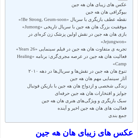
عکس های زیبای هان هه جین
بیوگرافی هان هه جین
نقطه عطف‌ بازیگری با سریال «Be Strong, Geum-soon!»
موفقیت بزرگ هان هه جین با سریال تاریخی «Jumong»
بازی هان هه جین در نقش اولین پزشک زن کره‌ای در
«Jejungwon»
تجربه‌ ی متفاوت هان هه جین در فیلم سینمایی «26 Years»
فعالیت هان هه جین در عرصه مجری‌گری: برنامه «Healing
Camp»
تنوع هان هه جین در نقش‌ها و سریال‌ها در دهه ۲۰۱۰
آثار سینمایی مهم هان هه جین
زندگی شخصی و ازدواج هان هه جین با بازیکن فوتبال
جوایز و افتخارات هان هه جین حرفه‌ای
سبک بازیگری و ویژگی‌های هنری هان هه جین
فعالیت‌ های هان هه جین اخیر و آینده
جمع‌ بندی
عکس های زیبای هان هه جین