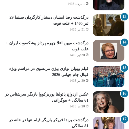
1 مرداد 1405
درگذشت رضا امینیان دستیار کارگردان سینما 29
تیر 1405 + علت فوت
31 تیر 1405
درگذشت میهن اعلا چهره پرداز پیشکسوت ایران +
علت فوت
30 تیر 1405
فیلم ویولن نوازی بیژن مرتضوی در مراسم ویژه
فینال جام جهانی 2026
29 تیر 1405
عکس ازدواج پائولینا پوریزکووا بازیگر سرشناس در
61 سالگی + بیوگرافی
28 تیر 1405
درگذشت برندا فریکر بازیگر فیلم تنها در خانه در
81 سالگی