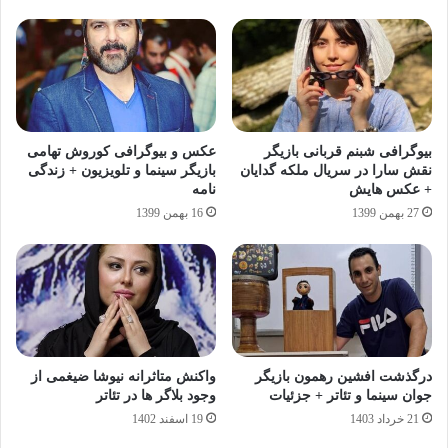
بیوگرافی شبنم قربانی بازیگر
عکس و بیوگرافی کوروش تهامی
نقش سارا در سریال ملکه گدایان
بازیگر سینما و تلویزیون + زندگی
+ عکس هایش
نامه
27 بهمن 1399
16 بهمن 1399
درگذشت افشین رهمون بازیگر
واکنش متاثرانه نیوشا ضیغمی از
جوان سینما و تئاتر + جزئیات
وجود بلاگر ها در تئاتر
21 خرداد 1403
19 اسفند 1402