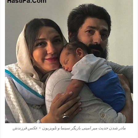
مادر شدن حدیث میر امینی بازیگر سینما و تلویزیون + عکس فرزندش