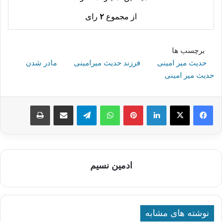
از مجموع
۲
رای
برچسب ها
حدیث میر امینی
فرزند حدیث میرامینی
مادر شدن
حدیث میر امینی
لینکدین
پینترست
واتس آپ
تلگرام
اشتراک گذاری از طریق ایمیل
چاپ
ادمین نسیم
نوشته های مشابه