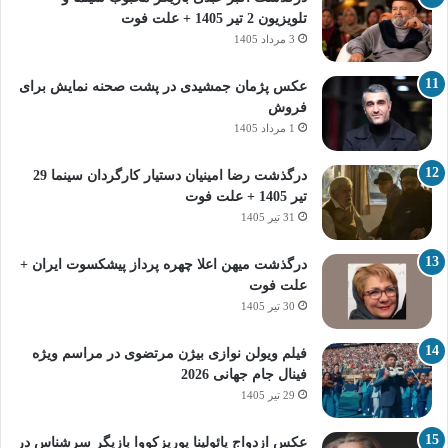
تلویزیون 2 تیر 1405 + علت فوت
3 مرداد 1405
عکس پژمان جمشیدی در پشت صحنه نمایش برای
فروش
1 مرداد 1405
درگذشت رضا امینیان دستیار کارگردان سینما 29
تیر 1405 + علت فوت
31 تیر 1405
درگذشت میهن اعلا چهره پرداز پیشکسوت ایران +
علت فوت
30 تیر 1405
فیلم ویولن نوازی بیژن مرتضوی در مراسم ویژه
فینال جام جهانی 2026
29 تیر 1405
عکس ازدواج پائولینا پوریزکووا بازیگر سرشناس در