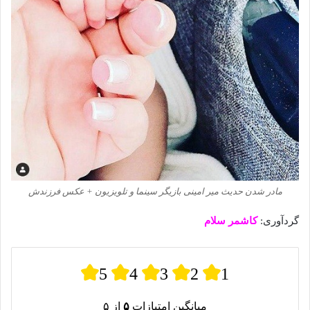
مادر شدن حدیث میر امینی بازیگر سینما و تلویزیون + عکس فرزندش
گردآوری:
کاشمر سلام
5
4
3
2
1
میانگین امتیازات
۵
از ۵