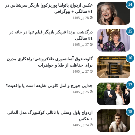
عکس ازدواج پائولینا پوریزکووا بازیگر سرشناس در
61 سالگی + بیوگرافی
28 تیر 1405
درگذشت برندا فریکر بازیگر فیلم تنها در خانه در
81 سالگی
27 تیر 1405
گاوصندوق آسانسوری طلافروشی؛ راهکاری مدرن
برای حفاظت از طلا و جواهرات
27 تیر 1405
جدایی جورج و امل کلونی شایعه است یا واقعیت؟
25 تیر 1405
ازدواج پاول وسلی با ناتالی کوکنبورگ مدل آلمانی
+ عکس
24 تیر 1405