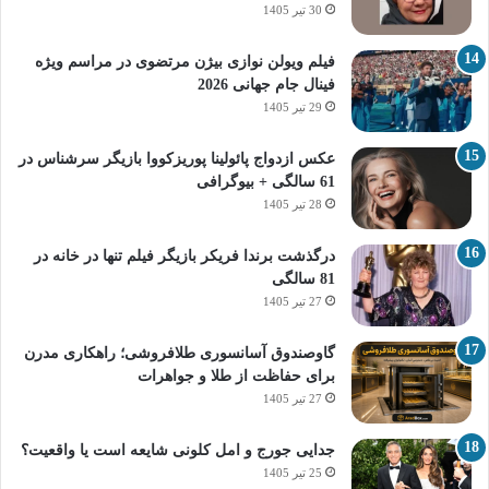
30 تیر 1405
فیلم ویولن نوازی بیژن مرتضوی در مراسم ویژه
فینال جام جهانی 2026
29 تیر 1405
عکس ازدواج پائولینا پوریزکووا بازیگر سرشناس در
61 سالگی + بیوگرافی
28 تیر 1405
درگذشت برندا فریکر بازیگر فیلم تنها در خانه در
81 سالگی
27 تیر 1405
گاوصندوق آسانسوری طلافروشی؛ راهکاری مدرن
برای حفاظت از طلا و جواهرات
27 تیر 1405
جدایی جورج و امل کلونی شایعه است یا واقعیت؟
25 تیر 1405