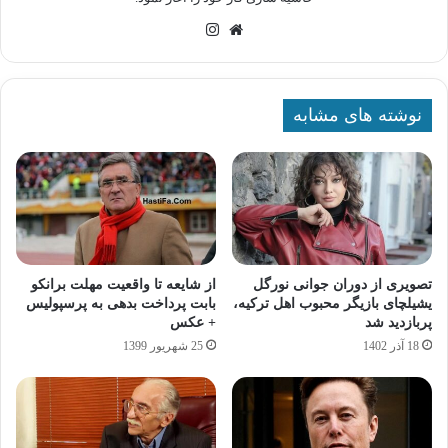
وبسایت
اینستاگرام
نوشته های مشابه
تصویری از دوران جوانی نورگل
از شایعه تا واقعیت مهلت برانکو
یشیلچای بازیگر محبوب اهل ترکیه،
بابت پرداخت بدهی به پرسپولیس
پربازدید شد
+ عکس
18 آذر 1402
25 شهریور 1399