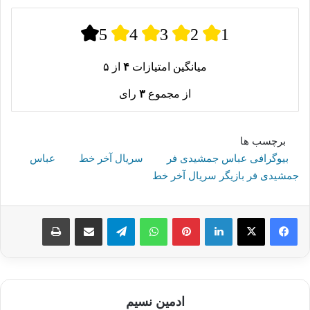
5
4
3
2
1
میانگین امتیازات
۴
از ۵
از مجموع
۳
رای
برچسب ها
بیوگرافی عباس جمشیدی فر
سریال آخر خط
عباس
جمشیدی فر بازیگر سریال آخر خط
لینکدین
پینترست
واتس آپ
تلگرام
اشتراک گذاری از طریق ایمیل
چاپ
ادمین نسیم