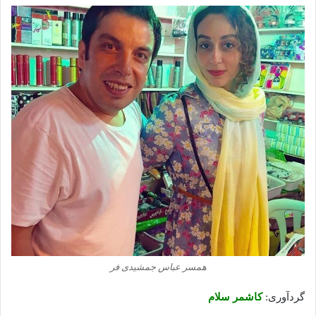
همسر عباس جمشیدی فر
گردآوری:
کاشمر سلام