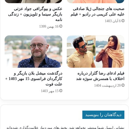
صحبت های جنجالی ژیلا صادقی
عکس و بیوگرافی جواد عزتی
علیه علی کریمی در رادیو + فیلم
بازیگر سینما و تلویزیون + زندگی
نامه
6 آبان 1403
16 بهمن 1399
فیلم ادعای رضا گلزار درباره
درگذشت میشل بلان بازیگر و
اختلاف با همسرش سوژه شد
کارگردان فرانسوی 15 مهر 1403 +
علت فوت
29 اردیبهشت 1404
15 مهر 1403
دیدگاهتان را بنویسید
نشانی ایمیل شما منتشر نخواهد شد.
بخش‌های موردنیاز علامت‌گذاری شده‌اند