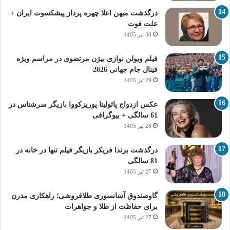
درگذشت میهن اعلا چهره پرداز پیشکسوت ایران +
علت فوت
30 تیر 1405
فیلم ویولن نوازی بیژن مرتضوی در مراسم ویژه
فینال جام جهانی 2026
29 تیر 1405
عکس ازدواج پائولینا پوریزکووا بازیگر سرشناس در
61 سالگی + بیوگرافی
28 تیر 1405
درگذشت برندا فریکر بازیگر فیلم تنها در خانه در
81 سالگی
27 تیر 1405
گاوصندوق آسانسوری طلافروشی؛ راهکاری مدرن
برای حفاظت از طلا و جواهرات
27 تیر 1405