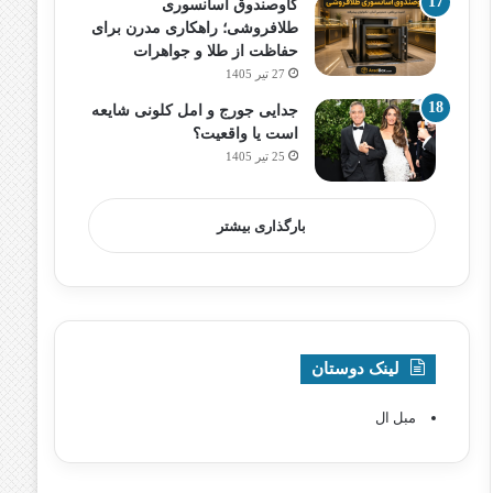
گاوصندوق آسانسوری
طلافروشی؛ راهکاری مدرن برای
حفاظت از طلا و جواهرات
27 تیر 1405
جدایی جورج و امل کلونی شایعه
است یا واقعیت؟
25 تیر 1405
بارگذاری بیشتر
لینک دوستان
مبل ال