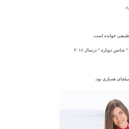
د.
شانس دوباره ” درسال ۲۰۱۶
شیلچای همبازی بود.