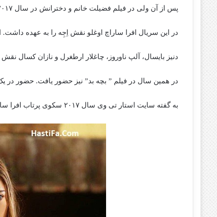
پس از آن ولی در فیلم فضیلت خانم و دخترانش در سال ۲۰۱۷ بازی کرد.
در این سریال افرا ساراچ اوغلو نقش اِجِه را به عهده داشت. 
دنیز بایسال، آلپ ناوروز، چاغلار ارطغرل و نازان کسال نقش آ
در همین سال در فیلم ” بچه بد” نیز حضور یافت. حضور در ی
به گفته سایت استار تی وی سال ۲۰۱۷ سکوی پرتاب افرا سارچ اوغلو به سمت مشهور شدن بود.