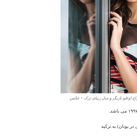
راچ اوغلو بازیگر و مدل زیبای ترک + عکس
در یونان) به ترکیه