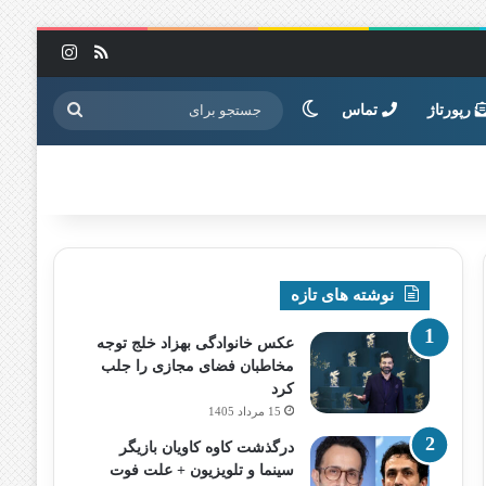
خوراک
اینستاگرا
تغییر پوسته
جستجو
رپورتاژ
تماس
برای
نوشته های تازه
عکس خانوادگی بهزاد خلج توجه
مخاطبان فضای مجازی را جلب
کرد
15 مرداد 1405
درگذشت کاوه کاویان بازیگر
سینما و تلویزیون + علت فوت