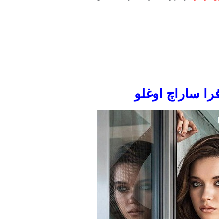
را ساراچ اوغلو