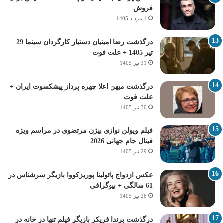
فروش
1 مرداد 1405
درگذشت رضا امینیان دستیار کارگردان سینما 29
تیر 1405 + علت فوت
31 تیر 1405
درگذشت میهن اعلا چهره پرداز پیشکسوت ایران +
علت فوت
30 تیر 1405
فیلم ویولن نوازی بیژن مرتضوی در مراسم ویژه
فینال جام جهانی 2026
29 تیر 1405
عکس ازدواج پائولینا پوریزکووا بازیگر سرشناس در
61 سالگی + بیوگرافی
28 تیر 1405
درگذشت برندا فریکر بازیگر فیلم تنها در خانه در