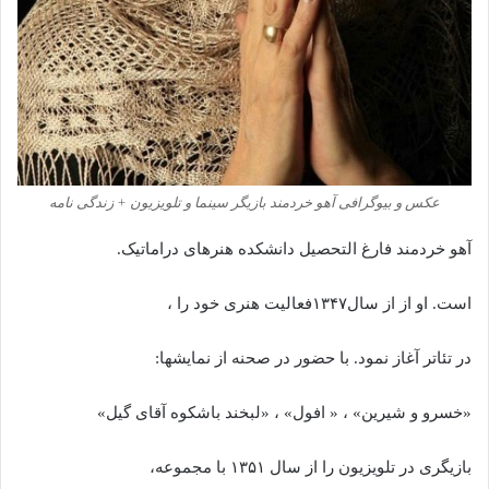
عکس و بیوگرافی آهو خردمند بازیگر سینما و تلویزیون + زندگی نامه
آهو خردمند فارغ التحصیل دانشکده هنرهای دراماتیک.
است. او از از سال۱۳۴۷فعالیت هنری خود را ،
در تئاتر آغاز نمود. با حضور در صحنه از نمایشها:
«خسرو و شیرین» ، « افول» ، «لبخند باشکوه آقای گیل»
بازیگری در تلویزیون را از سال ۱۳۵۱ با مجموعه،