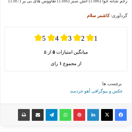
زخم شانه حوا (1386) آتش سبز (1386) طاووس های بی پر (1387)
گردآوری:
کاشمر سلام
5
4
3
2
1
میانگین امتیازات
۵
از ۵
از مجموع
۱
رای
برچسب ها
عکس و بیوگرافی آهو خردمند
لینکدین
پینترست
واتس آپ
تلگرام
اشتراک گذاری از طریق ایمیل
چاپ