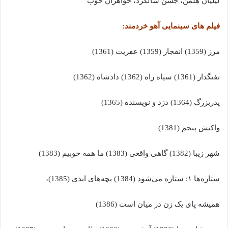
لیلیان هلمن، جشن سالگرد، خواهران خوب
فیلم های سینمایی آهو خردمند:
مرز (1359) انفجار (1359) عفریت (1361)
تفنگدار (1361) سیاه راه (1362) دادشاه (1362)
پدربزرگ (1364) دزد و نویسنده (1365)
واکنش پنجم (1381)
شهر زیبا (1382) گاهی واقعی (1383) ما همه خوبیم (1383)
ستاره‌ها ۱: ستاره می‌شود (1384) بچه‌های ابدی (1385)،
همیشه پای یک زن در میان است (1386)