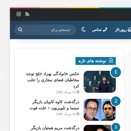
خوراک
اینستاگرا
تغییر پوسته
جستجو
رپورتاژ
تماس
برای
نوشته های تازه
عکس خانوادگی بهزاد خلج توجه
مخاطبان فضای مجازی را جلب
کرد
15 مرداد 1405
درگذشت کاوه کاویان بازیگر
سینما و تلویزیون + علت فوت
14 مرداد 1405
درگذشت مریم همتیان بازیگر