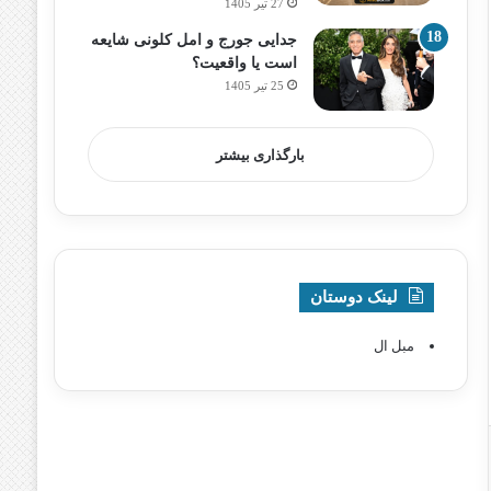
27 تیر 1405
جدایی جورج و امل کلونی شایعه
است یا واقعیت؟
25 تیر 1405
بارگذاری بیشتر
لینک دوستان
مبل ال