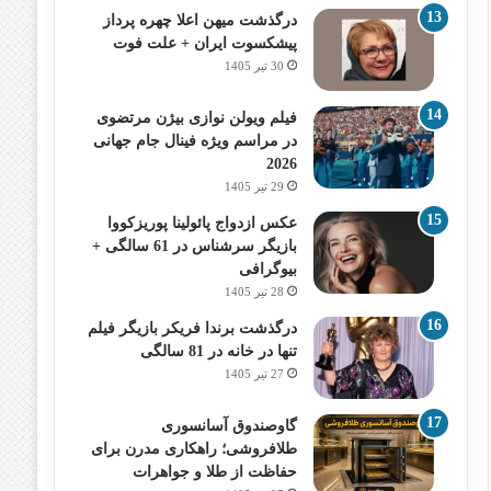
درگذشت میهن اعلا چهره پرداز
پیشکسوت ایران + علت فوت
30 تیر 1405
فیلم ویولن نوازی بیژن مرتضوی
در مراسم ویژه فینال جام جهانی
2026
29 تیر 1405
عکس ازدواج پائولینا پوریزکووا
بازیگر سرشناس در 61 سالگی +
بیوگرافی
28 تیر 1405
درگذشت برندا فریکر بازیگر فیلم
تنها در خانه در 81 سالگی
27 تیر 1405
گاوصندوق آسانسوری
طلافروشی؛ راهکاری مدرن برای
حفاظت از طلا و جواهرات