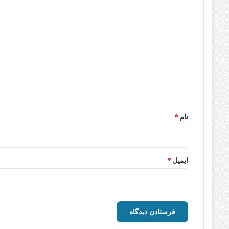
د
ی
د
گ
ا
ه
*
نام
*
ایمیل
*