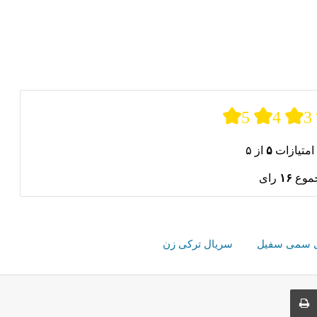
5
4
3
امتیازات
۵
از ۵
جموع
۱۶
رای
ی سمی سفیل
سریال ترکی زن
ری از طریق ایمیل
چاپ