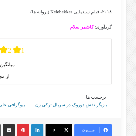
۲۰۱۸- فیلم سینمایی Kelebekker (پروانه ها)
گردآوری:
کاشمر سلام
2
1
میانگین 
از م
برچسب ها
بازیگر نقش دوروک در سریال ترکی زن
بیوگرافی عل
لینکدین
پینترست
اشتراک گذا
فیسبوک
X