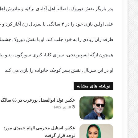
پدر بازیگر نقش دوروک، اصالتا اهل آدانای ترکیه و مادرش اه
علی اولین بازی خود را در ۴ سالگی با سریال زن آغاز کرد و چهره بانمک و بازی خوب خود توانسته
طرفداران زیادی را به خود جلب کند. او با نقش دوروک چشملی
همچون ازگه ایسپیرینجی، سرای کایا، کبری سوزگون، بننو ییلد
او در این سریال، نقش پسر کوچک خانواده را بازی می کند
نوشته های مشابه
عکس تولد ابوالفضل پورعرب در 65 سالگی
10 تیر 1405
عکس استایل محرمی الهام حمیدی مورد
توجه قرار گرفت