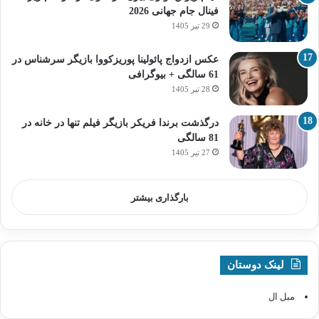
فینال جام جهانی 2026
29 تیر 1405
عکس ازدواج پائولینا پوریزکووا بازیگر سرشناس در
61 سالگی + بیوگرافی
28 تیر 1405
درگذشت برندا فریکر بازیگر فیلم تنها در خانه در
81 سالگی
27 تیر 1405
بارگذاری بیشتر
لینک دوستان
مبل ال