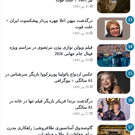
تیر 1405 + علت فوت
31 تیر 1405
درگذشت میهن اعلا چهره پرداز پیشکسوت ایران +
علت فوت
30 تیر 1405
فیلم ویولن نوازی بیژن مرتضوی در مراسم ویژه
فینال جام جهانی 2026
29 تیر 1405
عکس ازدواج پائولینا پوریزکووا بازیگر سرشناس در
61 سالگی + بیوگرافی
28 تیر 1405
درگذشت برندا فریکر بازیگر فیلم تنها در خانه در
81 سالگی
27 تیر 1405
گاوصندوق آسانسوری طلافروشی؛ راهکاری مدرن
برای حفاظت از طلا و جواهرات