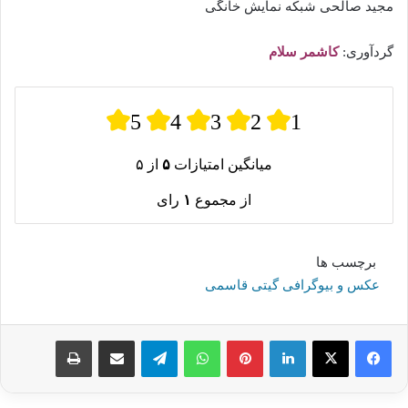
مجید صالحی شبکه نمایش خانگی
گردآوری:
کاشمر سلام
5
4
3
2
1
میانگین امتیازات
۵
از ۵
از مجموع
۱
رای
برچسب ها
عکس و بیوگرافی گیتی قاسمی
لینکدین
پینترست
واتس آپ
تلگرام
اشتراک گذاری از طریق ایمیل
چاپ