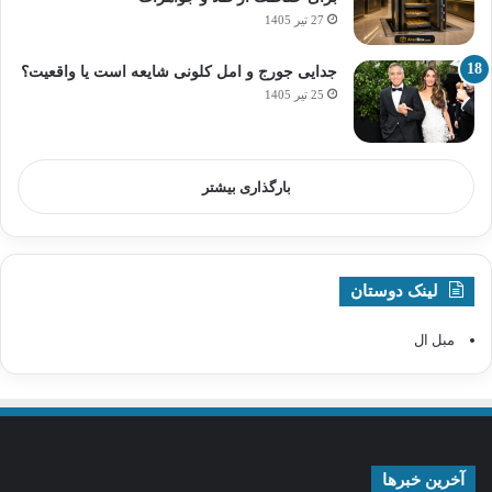
27 تیر 1405
جدایی جورج و امل کلونی شایعه است یا واقعیت؟
25 تیر 1405
بارگذاری بیشتر
لینک دوستان
مبل ال
آخرین خبرها