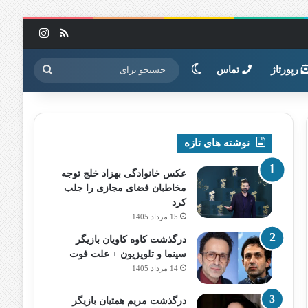
خوراک
اینستاگرا
تغییر پوسته
جستجو
رپورتاژ
تماس
برای
نوشته های تازه
عکس خانوادگی بهزاد خلج توجه
مخاطبان فضای مجازی را جلب
کرد
15 مرداد 1405
درگذشت کاوه کاویان بازیگر
سینما و تلویزیون + علت فوت
14 مرداد 1405
درگذشت مریم همتیان بازیگر