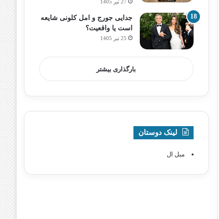
27 تیر 1405
جدایی جورج و امل کلونی شایعه
است یا واقعیت؟
25 تیر 1405
بارگذاری بیشتر
لینک دوستان
مبل ال