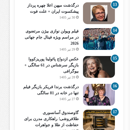
درگذشت میهن اعلا چهره پرداز
پیشکسوت ایران + علت فوت
30 تیر 1405
فیلم ویولن نوازی بیژن مرتضوی
در مراسم ویژه فینال جام جهانی
2026
29 تیر 1405
عکس ازدواج پائولینا پوریزکووا
بازیگر سرشناس در 61 سالگی +
بیوگرافی
28 تیر 1405
درگذشت برندا فریکر بازیگر فیلم
تنها در خانه در 81 سالگی
27 تیر 1405
گاوصندوق آسانسوری
طلافروشی؛ راهکاری مدرن برای
حفاظت از طلا و جواهرات