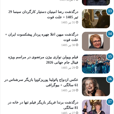
درگذشت رضا امینیان دستیار کارگردان سینما 29
تیر 1405 + علت فوت
31 تیر 1405
درگذشت میهن اعلا چهره پرداز پیشکسوت ایران +
علت فوت
30 تیر 1405
فیلم ویولن نوازی بیژن مرتضوی در مراسم ویژه
فینال جام جهانی 2026
29 تیر 1405
عکس ازدواج پائولینا پوریزکووا بازیگر سرشناس در
61 سالگی + بیوگرافی
28 تیر 1405
درگذشت برندا فریکر بازیگر فیلم تنها در خانه در
81 سالگی
27 تیر 1405