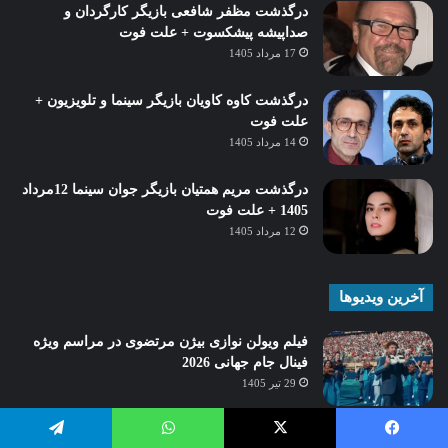
درگذشت مظفر شافعی بازیگر کارگردان و
صداپیشه پیشکسوت + علت فوت
17 مرداد 1405
درگذشت کاوه کاویان بازیگر سینما و تلویزیون +
علت فوت
14 مرداد 1405
درگذشت مریم همتیان بازیگر جوان سینما 12مرداد
1405 + علت فوت
12 مرداد 1405
آخرین ویدیوها
فیلم ویولن نوازی بیژن مرتضوی در مراسم ویژه
فینال جام جهانی 2026
29 تیر 1405
فیلم مجید شهریاری بازیگر معروف در لباس
یسبوک
X
واتس آپ
تلگرام