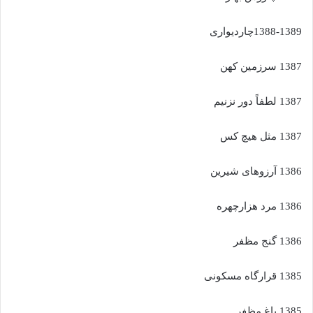
1388-1389چاردیواری
1387 سرزمین کهن
1387 لطفاً دور نزنیم
1387 مثل هیچ کس
1386 آرزوهای شیرین
1386 مرد هزارچهره
1386 گنج مظفر
1385 قرارگاه مسکونی
1385 باغ مظفر