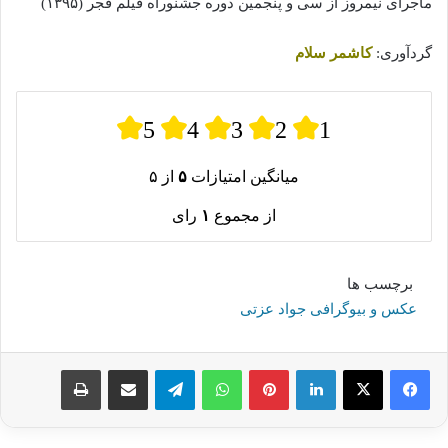
ماجرای نیمروز از سی و پنجمین دوره جشنوراه فیلم فجر (۱۳۹۵)
گردآوری:
کاشمر سلام
5
4
3
2
1
میانگین امتیازات
۵
از ۵
از مجموع
۱
رای
برچسب ها
عکس و بیوگرافی جواد عزتی
لینکدین
پینترست
واتس آپ
تلگرام
اشتراک گذاری از طریق ایمیل
چاپ