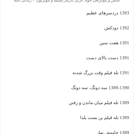
عکس و بیوگرافی جواد عزتی بازیگر سینما و تلویزیون + زندگی نامه
1393 دردسرهای عظیم
1392 دودکش
1391 هفت سین
1391 دست بالای دست
1391 تله فیلم وقت بزرگ شدنه
1389-1390 سه دونگ، سه دونگ
1389 تله فیلم میان ماندن و رفتن
1389 تله فیلم بن بست یلدا
1389 چاووش بهار