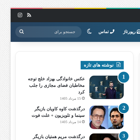
خوراک
اینستاگرا
تغییر پوسته
جستجو
رپورتاژ
تماس
برای
نوشته های تازه
عکس خانوادگی بهزاد خلج توجه
مخاطبان فضای مجازی را جلب
کرد
15 مرداد 1405
درگذشت کاوه کاویان بازیگر
سینما و تلویزیون + علت فوت
14 مرداد 1405
درگذشت مریم همتیان بازیگر