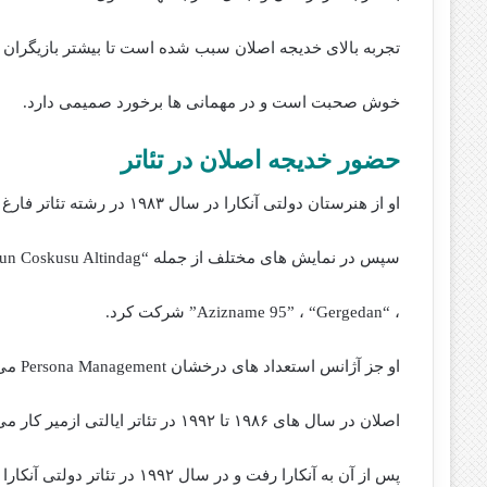
تجربه بالای خدیجه اصلان سبب شده است تا بیشتر بازیگران زن 
خوش صحبت است و در مهمانی ها برخورد صمیمی دارد.
حضور خدیجه اصلان در تئاتر
او از هنرستان دولتی آنکارا در سال ۱۹۸۳ در رشته تئاتر فارغ التحصیل شد.
سپس در نمایش های مختلف از جمله “Bozkir Guzellemesi” ، “Huznun Coskusu Altindag”
، “Azizname 95” ، “Gergedan” شرکت کرد.
او جز آژانس استعداد های درخشان Persona Management می باشد.
اصلان در سال های ۱۹۸۶ تا ۱۹۹۲ در تئاتر ایالتی ازمیر کار می کرد.
پس از آن به آنکارا رفت و در سال ۱۹۹۲ در تئاتر دولتی آنکارا مشغول به کار شد.