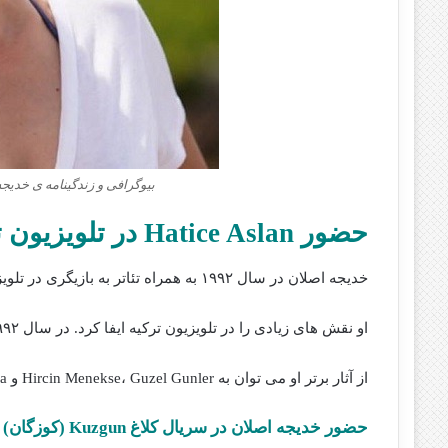
بیوگرافی و زندگینامه ی خدیج
حضور Hatice Aslan در تلویزیون ترکیه
خدیجه اصلان در سال ۱۹۹۲ به همراه تئاتر به بازیگری در تلویزیون پرداخت.
او نقش های زیادی را در تلویزیون ترکیه ایفا کرد. در سال ۱۹۹۲ در سریال Elifin Ruyalari بازیگری را آغاز نمود.
از آثار برتر او می توان به Hircin Menekse، Guzel Gunler و Adi Zehra اشاره کرد.
حضور خدیجه اصلان در سریال کلاغ Kuzgun (کوزگان)