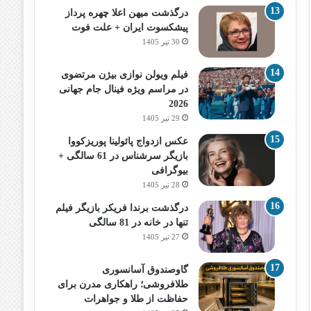
درگذشت میهن اعلا چهره پرداز
پیشکسوت ایران + علت فوت
30 تیر 1405
فیلم ویولن نوازی بیژن مرتضوی
در مراسم ویژه فینال جام جهانی
2026
29 تیر 1405
عکس ازدواج پائولینا پوریزکووا
بازیگر سرشناس در 61 سالگی +
بیوگرافی
28 تیر 1405
درگذشت برندا فریکر بازیگر فیلم
تنها در خانه در 81 سالگی
27 تیر 1405
گاوصندوق آسانسوری
طلافروشی؛ راهکاری مدرن برای
حفاظت از طلا و جواهرات