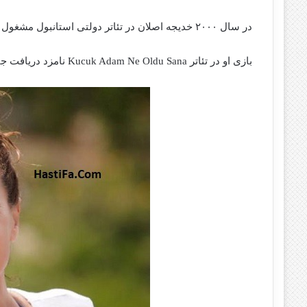
در سال ۲۰۰۰ خدیجه اصلان در تئاتر دولتی استانبول مشغول به کار شد.
بازی او در تئاتر Kucuk Adam Ne Oldu Sana نامزد دریافت جایزه Afife Jale Awards شد.