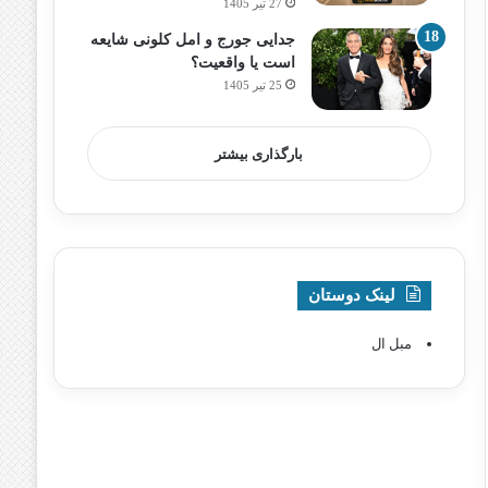
27 تیر 1405
جدایی جورج و امل کلونی شایعه
است یا واقعیت؟
25 تیر 1405
بارگذاری بیشتر
لینک دوستان
مبل ال