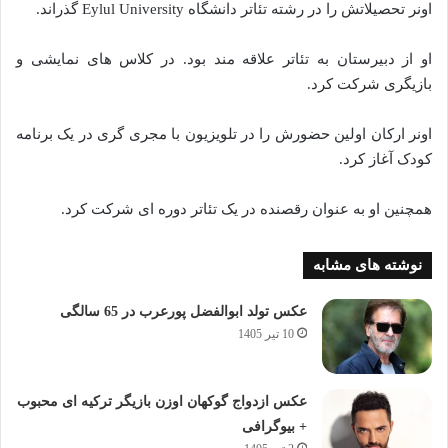
اونر تحصیلاتش را در رشته تئاتر دانشگاه Eylul University گذراند.
او از دبیرستان به تئاتر علاقه مند بود. در کلاس های نمایشی و
بازیگری شرکت کرد.
اونر ارکان اولین حضورش را در تلویزیون با مجری گری در یک برنامه
کودک آغاز کرد.
همچنین او به عنوان رقصنده در یک تئاتر دوره ای شرکت کرد.
نوشته های مشابه
عکس تولد ابوالفضل پورعرب در 65 سالگی
10 تیر 1405
عکس ازدواج گوکهان اوزن بازیگر ترکیه ای محبوب
+ بیوگرافی