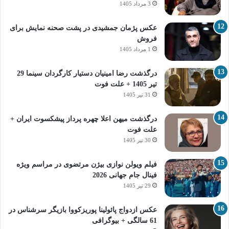
3 مرداد 1405
عکس پژمان جمشیدی در پشت صحنه نمایش برای
فروش
1 مرداد 1405
درگذشت رضا امینیان دستیار کارگردان سینما 29
تیر 1405 + علت فوت
31 تیر 1405
درگذشت میهن اعلا چهره پرداز پیشکسوت ایران +
علت فوت
30 تیر 1405
فیلم ویولن نوازی بیژن مرتضوی در مراسم ویژه
فینال جام جهانی 2026
29 تیر 1405
عکس ازدواج پائولینا پوریزکووا بازیگر سرشناس در
61 سالگی + بیوگرافی