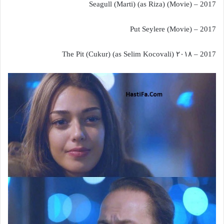
2017 – Seagull (Marti) (as Riza) (Movie)
2017 – Put Seylere (Movie)
2017 – ۲۰۱۸ The Pit (Cukur) (as Selim Kocovali)