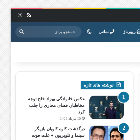
خوراک
اینستاگرا
تغییر پوسته
جستجو
رپورتاژ
تماس
برای
نوشته های تازه
عکس خانوادگی بهزاد خلج توجه
مخاطبان فضای مجازی را جلب
کرد
15 مرداد 1405
درگذشت کاوه کاویان بازیگر
سینما و تلویزیون + علت فوت