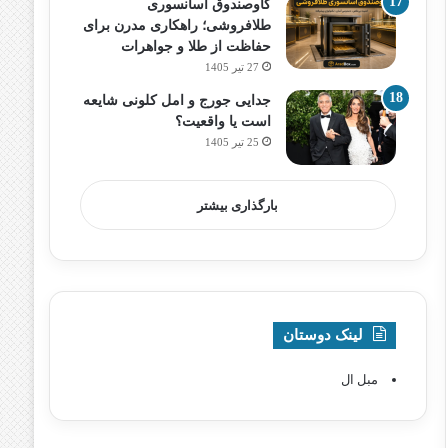
گاوصندوق آسانسوری
طلافروشی؛ راهکاری مدرن برای
حفاظت از طلا و جواهرات
27 تیر 1405
جدایی جورج و امل کلونی شایعه
است یا واقعیت؟
25 تیر 1405
بارگذاری بیشتر
لینک دوستان
مبل ال