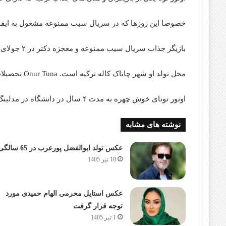
خصوصا این روزها که در سریال سیب ممنوعه مشغول به ایف
بازیگر جذاب سریال سیب ممنوعه و معجزه دکتر در ۲ جولای ۱۹۸۵ به دنیا آمد.
محل تولد او شهر چاناک کاله ترکیه است. Onur Tuna تحصیلات خود را در رشته اقتصاد دانشگاه ایلول به پایان رساند.
اونور تونای خوش چهره به مدت ۴ سال در دانشگاه در مدلینگ فعالیت کرد.
نوشته های مشابه
عکس تولد ابوالفضل پورعرب در 65 سالگی
10 تیر 1405
عکس استایل محرمی الهام حمیدی مورد
توجه قرار گرفت
1 تیر 1405