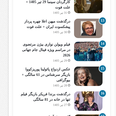
کارگردان سینما 29 تیر 1405 +
علت فوت
31 تیر 1405
درگذشت میهن اعلا چهره پرداز
پیشکسوت ایران + علت فوت
30 تیر 1405
فیلم ویولن نوازی بیژن مرتضوی
در مراسم ویژه فینال جام جهانی
2026
29 تیر 1405
عکس ازدواج پائولینا پوریزکووا
بازیگر سرشناس در 61 سالگی +
بیوگرافی
28 تیر 1405
درگذشت برندا فریکر بازیگر فیلم
تنها در خانه در 81 سالگی
27 تیر 1405