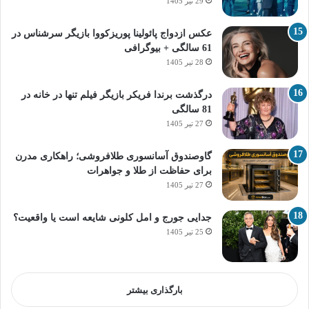
29 تیر 1405
عکس ازدواج پائولینا پوریزکووا بازیگر سرشناس در
61 سالگی + بیوگرافی
28 تیر 1405
درگذشت برندا فریکر بازیگر فیلم تنها در خانه در
81 سالگی
27 تیر 1405
گاوصندوق آسانسوری طلافروشی؛ راهکاری مدرن
برای حفاظت از طلا و جواهرات
27 تیر 1405
جدایی جورج و امل کلونی شایعه است یا واقعیت؟
25 تیر 1405
بارگذاری بیشتر