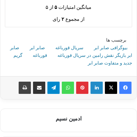
میانگین امتیازات
۵
از ۵
از مجموع
۲
رای
برچسب ها
بیوگرافی صابر ابر
سریال قورباغه
صابر ابر
صابر
ابر بازیگر نقش رامین در سریال قورباغه
قورباغه
گریم
جدید و متفاوت صابر ابر
لینکدین
پینترست
واتس آپ
تلگرام
اشتراک گذاری از طریق ایمیل
چاپ
ادمین نسیم