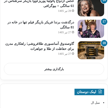
عکس ازدواج پائولینا پوریزکووا بازیگر سرشناس در
61 سالگی + بیوگرافی
28 تیر 1405
درگذشت برندا فریکر بازیگر فیلم تنها در خانه در
81 سالگی
27 تیر 1405
گاوصندوق آسانسوری طلافروشی؛ راهکاری مدرن
برای حفاظت از طلا و جواهرات
27 تیر 1405
بارگذاری بیشتر
لینک دوستان
مبل ال