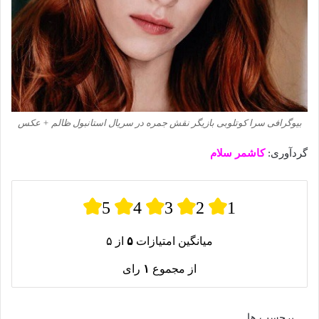
بیوگرافی سرا کوتلوبی بازیگر نقش جمره در سریال استانبول ظالم + عکس
گردآوری:
کاشمر سلام
5
4
3
2
1
میانگین امتیازات
۵
از ۵
از مجموع
۱
رای
برچسب ها