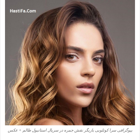
بیوگرافی سرا کوتلوبی بازیگر نقش جمره در سریال استانبول ظالم + عکس