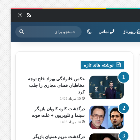
خوراک
اینستاگرا
تغییر پوسته
جستجو
رپورتاژ
تماس
برای
نوشته های تازه
عکس خانوادگی بهزاد خلج توجه
مخاطبان فضای مجازی را جلب
کرد
15 مرداد 1405
درگذشت کاوه کاویان بازیگر
سینما و تلویزیون + علت فوت
14 مرداد 1405
درگذشت مریم همتیان بازیگر