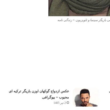
بازیگر سینما و تلویزیون + زندگی نامه
عکس ازدواج گوکهان اوزن بازیگر ترکیه ای
محبوب + بیوگرافی
2 تیر 1405