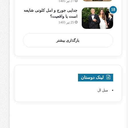
27 تیر 1405
جدایی جورج و امل کلونی شایعه
است یا واقعیت؟
25 تیر 1405
بارگذاری بیشتر
لینک دوستان
مبل ال