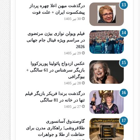
درگذشت میهن اعلا چهره پرداز
پیشکسوت ایران + علت فوت
30 تیر 1405
فیلم ویولن نوازی بیژن مرتضوی
در مراسم ویژه فینال جام جهانی
2026
29 تیر 1405
عکس ازدواج پائولینا پوریزکووا
بازیگر سرشناس در 61 سالگی +
بیوگرافی
28 تیر 1405
درگذشت برندا فریکر بازیگر فیلم
تنها در خانه در 81 سالگی
27 تیر 1405
گاوصندوق آسانسوری
طلافروشی؛ راهکاری مدرن برای
حفاظت از طلا و جواهرات