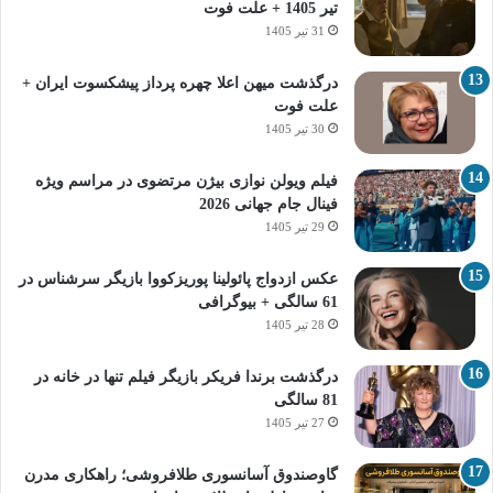
تیر 1405 + علت فوت
31 تیر 1405
درگذشت میهن اعلا چهره پرداز پیشکسوت ایران +
علت فوت
30 تیر 1405
فیلم ویولن نوازی بیژن مرتضوی در مراسم ویژه
فینال جام جهانی 2026
29 تیر 1405
عکس ازدواج پائولینا پوریزکووا بازیگر سرشناس در
61 سالگی + بیوگرافی
28 تیر 1405
درگذشت برندا فریکر بازیگر فیلم تنها در خانه در
81 سالگی
27 تیر 1405
گاوصندوق آسانسوری طلافروشی؛ راهکاری مدرن