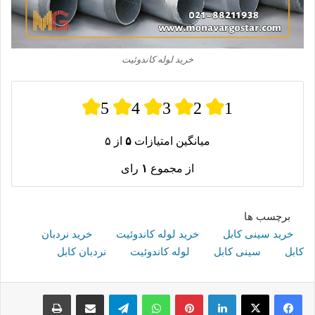
خرید لوله کاندوئیت
5
4
3
2
1
میانگین امتیازات
۵
از ۵
از مجموع
۱
رای
برچسب ها
خرید سینی کابل
خرید لوله کاندوئیت
خرید نردبان
کابل
سینی کابل
لوله کاندوئیت
نردبان کابل
لینکدین
پینترست
واتس آپ
تلگرام
اشتراک گذاری از طریق ایمیل
چاپ