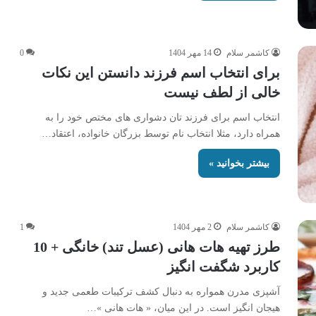
کاشمر سلام
14 مهر 1404
0
برای انتخاب اسم فرزند دانستن این نکات
خالی از لطف نیست
انتخاب اسم برای فرزند تان دشواری های مختص خود را به
همراه دارد، مثلا انتخاب نام توسط بزرگان خانواده، اعتقاد…
بیشتر بخوانید »
کاشمر سلام
2 مهر 1404
1
طرز تهیه هات هانی (عسل تند) خانگی + 10
کاربرد شگفت انگیز
آشپزی مدرن همواره به دنبال کشف ترکیبات طعمی جدید و
هیجان انگیز است. در این میان، « هات هانی »…