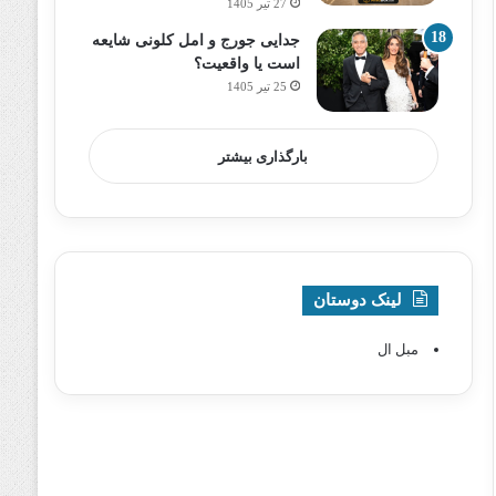
27 تیر 1405
جدایی جورج و امل کلونی شایعه
است یا واقعیت؟
25 تیر 1405
بارگذاری بیشتر
لینک دوستان
مبل ال