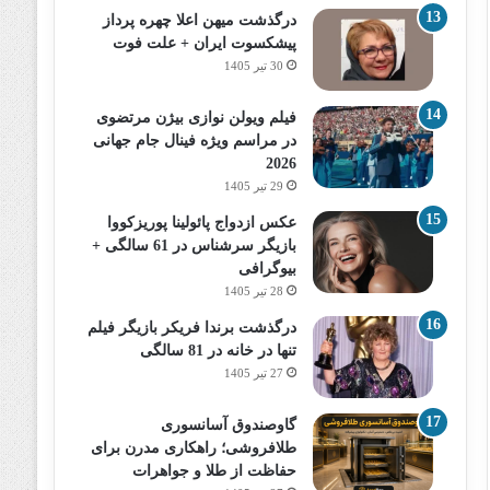
درگذشت میهن اعلا چهره پرداز
پیشکسوت ایران + علت فوت
30 تیر 1405
فیلم ویولن نوازی بیژن مرتضوی
در مراسم ویژه فینال جام جهانی
2026
29 تیر 1405
عکس ازدواج پائولینا پوریزکووا
بازیگر سرشناس در 61 سالگی +
بیوگرافی
28 تیر 1405
درگذشت برندا فریکر بازیگر فیلم
تنها در خانه در 81 سالگی
27 تیر 1405
گاوصندوق آسانسوری
طلافروشی؛ راهکاری مدرن برای
حفاظت از طلا و جواهرات