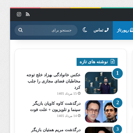
خوراک
اینستاگرا
تغییر پوسته
جستجو
رپورتاژ
تماس
برای
نوشته های تازه
عکس خانوادگی بهزاد خلج توجه
مخاطبان فضای مجازی را جلب
کرد
15 مرداد 1405
درگذشت کاوه کاویان بازیگر
سینما و تلویزیون + علت فوت
14 مرداد 1405
درگذشت مریم همتیان بازیگر