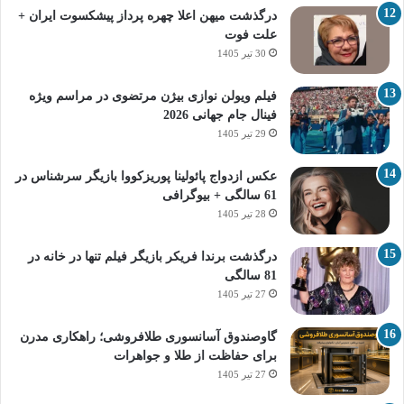
درگذشت میهن اعلا چهره پرداز پیشکسوت ایران +
علت فوت
30 تیر 1405
فیلم ویولن نوازی بیژن مرتضوی در مراسم ویژه
فینال جام جهانی 2026
29 تیر 1405
عکس ازدواج پائولینا پوریزکووا بازیگر سرشناس در
61 سالگی + بیوگرافی
28 تیر 1405
درگذشت برندا فریکر بازیگر فیلم تنها در خانه در
81 سالگی
27 تیر 1405
گاوصندوق آسانسوری طلافروشی؛ راهکاری مدرن
برای حفاظت از طلا و جواهرات
27 تیر 1405