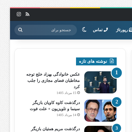
خوراک
اینستاگرا
تغییر پوسته
جستجو
رپورتاژ
تماس
برای
نوشته های تازه
عکس خانوادگی بهزاد خلج توجه
مخاطبان فضای مجازی را جلب
کرد
15 مرداد 1405
درگذشت کاوه کاویان بازیگر
سینما و تلویزیون + علت فوت
14 مرداد 1405
درگذشت مریم همتیان بازیگر