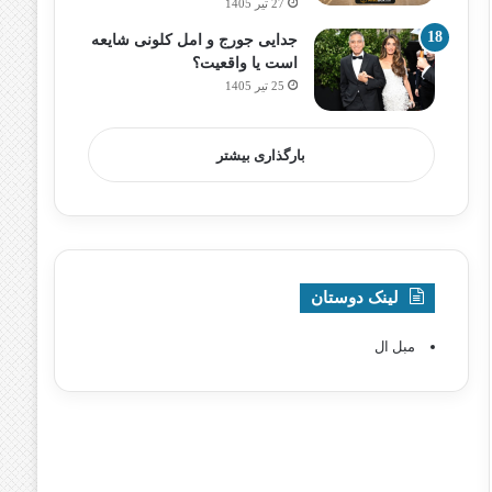
27 تیر 1405
جدایی جورج و امل کلونی شایعه
است یا واقعیت؟
25 تیر 1405
بارگذاری بیشتر
لینک دوستان
مبل ال