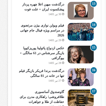
درگذشت میهن اعلا چهره پرداز
پیشکسوت ایران + علت فوت
30 تیر 1405
فیلم ویولن نوازی بیژن مرتضوی
در مراسم ویژه فینال جام جهانی
2026
29 تیر 1405
عکس ازدواج پائولینا پوریزکووا
بازیگر سرشناس در 61 سالگی +
بیوگرافی
28 تیر 1405
درگذشت برندا فریکر بازیگر فیلم
تنها در خانه در 81 سالگی
27 تیر 1405
گاوصندوق آسانسوری
طلافروشی؛ راهکاری مدرن برای
حفاظت از طلا و جواهرات