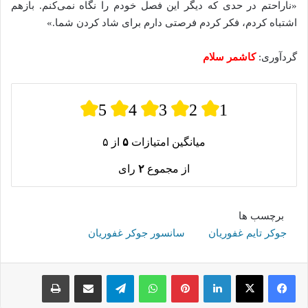
«ناراحتم در حدی که دیگر این فصل خودم را نگاه نمی‌کنم. بازهم
اشتباه کردم، فکر کردم فرصتی دارم برای شاد کردن شما.»
گردآوری:
کاشمر سلام
5
4
3
2
1
میانگین امتیازات
۵
از ۵
از مجموع
۲
رای
برچسب ها
جوکر تایم غفوریان
سانسور جوکر غفوریان
لینکدین
پینترست
واتس آپ
تلگرام
اشتراک گذاری از طریق ایمیل
چاپ