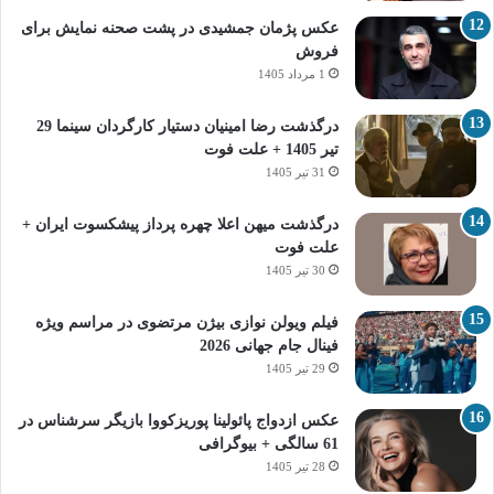
عکس پژمان جمشیدی در پشت صحنه نمایش برای
فروش
1 مرداد 1405
درگذشت رضا امینیان دستیار کارگردان سینما 29
تیر 1405 + علت فوت
31 تیر 1405
درگذشت میهن اعلا چهره پرداز پیشکسوت ایران +
علت فوت
30 تیر 1405
فیلم ویولن نوازی بیژن مرتضوی در مراسم ویژه
فینال جام جهانی 2026
29 تیر 1405
عکس ازدواج پائولینا پوریزکووا بازیگر سرشناس در
61 سالگی + بیوگرافی
28 تیر 1405