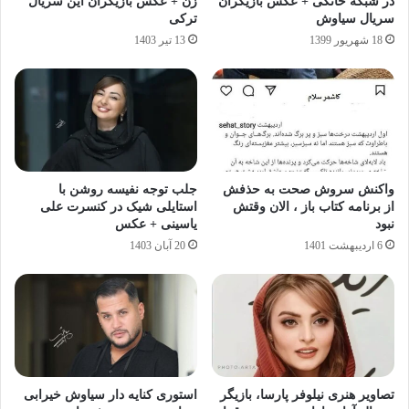
در شبکه خانگی + عکس بازیگران
زن + عکس بازیگران این سریال
سریال سیاوش
ترکی
18 شهریور 1399
13 تیر 1403
واکنش سروش صحت به حذفش
جلب توجه نفیسه روشن با
از برنامه کتاب باز ، الان وقتش
استایلی شیک در کنسرت علی
نبود
یاسینی + عکس
6 اردیبهشت 1401
20 آبان 1403
تصاویر هنری نیلوفر پارسا، بازیگر
استوری کنایه دار سیاوش خیرابی