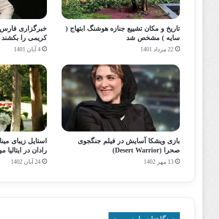
تاریخ و مکان تشییع جنازه هوشنگ ابتهاج (
خبرگزاری فارس 
سایه ) مشخص شد
کریمی را بکشند
22 مرداد 1401
4 آبان 1401
بازی ویشکا آسایش در فیلم جنگجوی
استایل زیبای مین
صحرا (Desert Warrior)
رادان در ایتالیا 
13 مهر 1402
24 آبان 1402