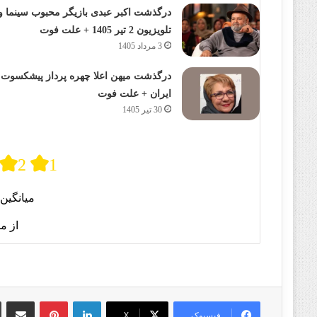
درگذشت اکبر عبدی بازیگر محبوب سینما و
تلویزیون 2 تیر 1405 + علت فوت
3 مرداد 1405
درگذشت میهن اعلا چهره پرداز پیشکسوت
ایران + علت فوت
30 تیر 1405
2
1
میانگین 
از م
لینکدین
پینترست
اشتراک گذا
فیسبوک
X