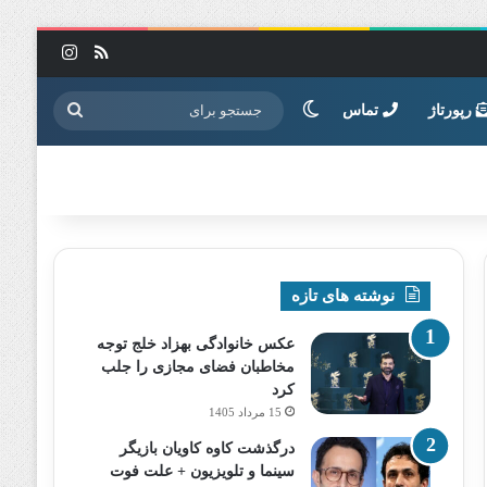
خوراک
اینستاگرا
تغییر پوسته
جستجو
رپورتاژ
تماس
برای
نوشته های تازه
عکس خانوادگی بهزاد خلج توجه
مخاطبان فضای مجازی را جلب
کرد
15 مرداد 1405
درگذشت کاوه کاویان بازیگر
سینما و تلویزیون + علت فوت