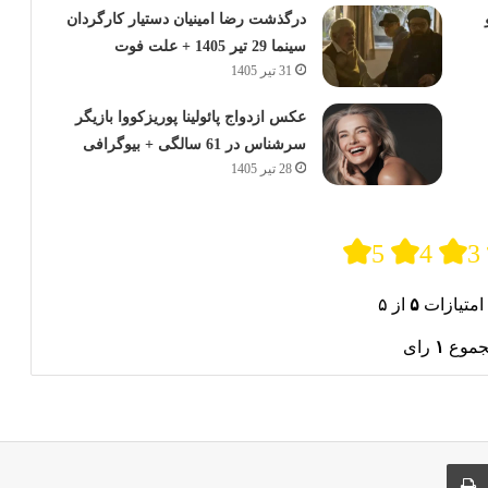
درگذشت رضا امینیان دستیار کارگردان
سینما 29 تیر 1405 + علت فوت
31 تیر 1405
عکس ازدواج پائولینا پوریزکووا بازیگر
سرشناس در 61 سالگی + بیوگرافی
28 تیر 1405
5
4
3
امتیازات
۵
از ۵
جموع
۱
رای
ری از طریق ایمیل
چاپ