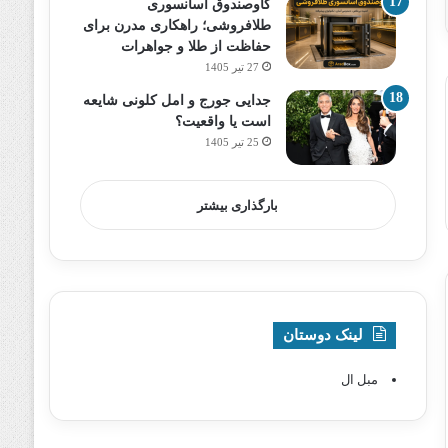
گاوصندوق آسانسوری
طلافروشی؛ راهکاری مدرن برای
حفاظت از طلا و جواهرات
27 تیر 1405
جدایی جورج و امل کلونی شایعه
است یا واقعیت؟
25 تیر 1405
بارگذاری بیشتر
لینک دوستان
مبل ال