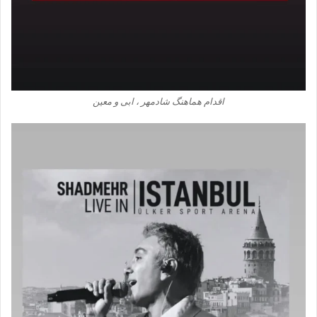
اقدام هماهنگ شادمهر ، ابی و معین