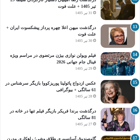
تیر 1405 + علت فوت
31 تیر 1405
درگذشت میهن اعلا چهره پرداز پیشکسوت ایران +
علت فوت
30 تیر 1405
فیلم ویولن نوازی بیژن مرتضوی در مراسم ویژه
فینال جام جهانی 2026
29 تیر 1405
عکس ازدواج پائولینا پوریزکووا بازیگر سرشناس در
61 سالگی + بیوگرافی
28 تیر 1405
درگذشت برندا فریکر بازیگر فیلم تنها در خانه در
81 سالگی
27 تیر 1405
گاوصندوق آسانسوری طلافروشی؛ راهکاری مدرن