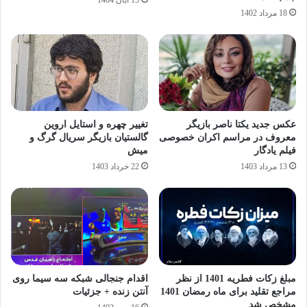
18 مرداد 1402
عکس جدید یکتا ناصر بازیگر
تغییر چهره و استایل اروین
معروف در مراسم اکران خصوصی
گالستیان بازیگر سریال گرگ و
فیلم یادگار
میش
13 مرداد 1403
22 خرداد 1403
مبلغ زکات فطریه 1401 از نظر
اقدام جنجالی شبکه سه سیما روی
مراجع تقلید برای ماه رمضان 1401
آنتن زنده + جزئیات
مشخص شد