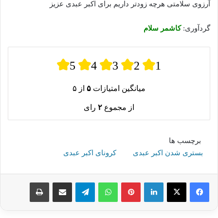
آرزوی سلامتی هرچه زودتر داریم برای اکبر عبدی عزیز
گردآوری:
کاشمر سلام
5
4
3
2
1
میانگین امتیازات
۵
از ۵
از مجموع
۲
رای
برچسب ها
بستری شدن اکبر عبدی
کرونای اکبر عبدی
لینکدین
پینترست
واتس آپ
تلگرام
اشتراک گذاری از طریق ایمیل
چاپ