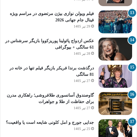
فیلم ویولن نوازی بیژن مرتضوی در مراسم ویژه
فینال جام جهانی 2026
29 تیر 1405
عکس ازدواج پائولینا پوریزکووا بازیگر سرشناس در
61 سالگی + بیوگرافی
28 تیر 1405
درگذشت برندا فریکر بازیگر فیلم تنها در خانه در
81 سالگی
27 تیر 1405
گاوصندوق آسانسوری طلافروشی؛ راهکاری مدرن
برای حفاظت از طلا و جواهرات
27 تیر 1405
جدایی جورج و امل کلونی شایعه است یا واقعیت؟
25 تیر 1405