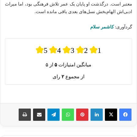
معتبر است. درگذشت او پایان یک عمر تلاش فرهنگی بود، اما میراث
ادبی‌اش الهام‌بخش نسل‌های بعدی باقی مانده است.
گردآوری:
کاشمر سلام
5
4
3
2
1
میانگین امتیازات
۵
از ۵
از مجموع
۲
رای
لینکدین
پینترست
واتس آپ
تلگرام
اشتراک گذاری از طریق ایمیل
چاپ