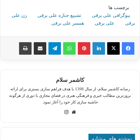
برچسب ها
بیوگرافی علی برقی
تشییع جنازه علی برقی
زن علی
برقی
علی برقی
همسر علی برقی
لینکدین
پینترست
واتس آپ
تلگرام
اشتراک گذاری از طریق ایمیل
چاپ
کاشمر سلام
رسانه کاشمر سلام، از سال 1398 با هدف فراهم سازی بستری برای ارائه
بروزترین مطالب خبری و فرهنگی هنری در فضای مجازی با دوری از هرگونه
حاشیه سازی کار خود را آغاز نمود.
وبسایت
اینستاگرام
نوشته های مشابه