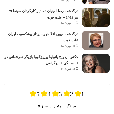
3 مرداد 1405
درگذشت رضا امینیان دستیار کارگردان سینما 29
تیر 1405 + علت فوت
31 تیر 1405
درگذشت میهن اعلا چهره پرداز پیشکسوت ایران +
علت فوت
30 تیر 1405
عکس ازدواج پائولینا پوریزکووا بازیگر سرشناس در
61 سالگی + بیوگرافی
28 تیر 1405
5
4
3
2
1
میانگین امتیازات
۵
از ۵