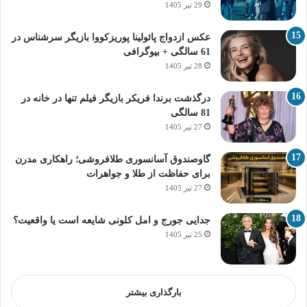
29 تیر 1405
عکس ازدواج پائولینا پوریزکووا بازیگر سرشناس در
61 سالگی + بیوگرافی
28 تیر 1405
درگذشت برندا فریکر بازیگر فیلم تنها در خانه در
81 سالگی
27 تیر 1405
گاوصندوق آسانسوری طلافروشی؛ راهکاری مدرن
برای حفاظت از طلا و جواهرات
27 تیر 1405
جدایی جورج و امل کلونی شایعه است یا واقعیت؟
25 تیر 1405
بارگذاری بیشتر