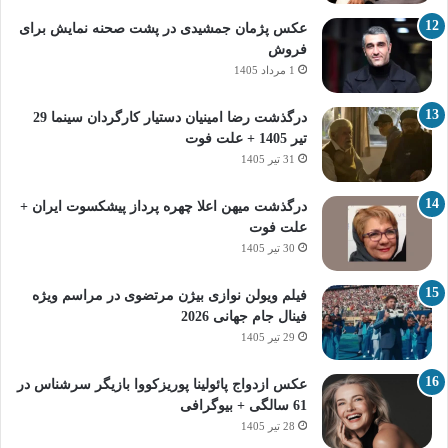
عکس پژمان جمشیدی در پشت صحنه نمایش برای
فروش
1 مرداد 1405
درگذشت رضا امینیان دستیار کارگردان سینما 29
تیر 1405 + علت فوت
31 تیر 1405
درگذشت میهن اعلا چهره پرداز پیشکسوت ایران +
علت فوت
30 تیر 1405
فیلم ویولن نوازی بیژن مرتضوی در مراسم ویژه
فینال جام جهانی 2026
29 تیر 1405
عکس ازدواج پائولینا پوریزکووا بازیگر سرشناس در
61 سالگی + بیوگرافی
28 تیر 1405