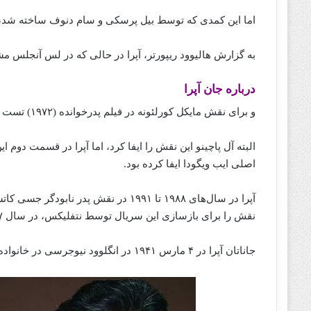
اما این کمدی که توسط بیل پرسکی و سام دنوف ساخته شد، در سال ۱۹۷۵ تنها ۹ قسمت به 
به گزارش هالیوود ریپورتر، آپرا در حالی که در لس آنجلس مشغ
درباره جان آپرا
و برای نقش مایکل کورلئونه در فیلم پدرخوانده (۱۹۷۲) تست داد.
البته آل پاچینو این نقش را ایفا کرد، اما آپرا در قسمت دوم 
اصلی ایب ویگودا ایفا کرده بود.
نقش را برای بازسازی این سریال توسط نتفلیکس، در سال ۲۰۱۷ ایفا کرد.
جاناتان آپرا در ۴ مارس ۱۹۴۱ در انگلوود نیوجرسی در خانواده ای از مهاجران ایتالیایی به دنیا آ‌مد.