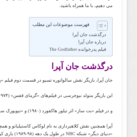
می دهیم، با ما همراه باشید.
فهرست موضوعات این مطلب
درگذشت جان آپرا
درباره جان آپرا
فیلم پدرخوانده The Godfather
درگذشت جان آپرا
جان آپرا، بازیگر نقش سالواتوره تسیو در قسمت دوم فیلم «پدرخوانده
این بازیگر متولد نیوجرسی در فیلم‌های «گرمای قفس» (۱۹۷۴)، «مامان دیوانه» (۱۹۷۵) و «کاندید منچوری» (۲۰۰۴) ظاهر شد.
و در فیلم «بت ساز» اثر تیلور هاکفورد (۱۹۸۰) و «نیویورک سیتی» (۱۹۹۱) ساخته ماریو ون پیبلز نیز ظاهر شده است.
آپرا همچنین نقش کلاهبرداری به نام لوکاس کاستیلیانو و همچ
«دنیای دیگر» شبکه NBC در طول یک دهه (۹۸-۱۹۸۹) بازی کرد.