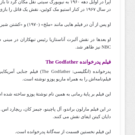
آپرا در اوایل دهه ۱۹۶۰ به نیویورک سیتی نقل 
در سال ۱۹۶۷ در کنار استیو مک کوئین، نقش یک قاتل را بازی کرد.
او پس از آن در فیلم هایی مانند «ملخ» (۱۹۷۰) و «کشتن شیرین کورتیس هانسون» (۱۹۷۲) بازی کرد.
NBC نیز ظاهر شد.
فیلم پدرخوانده The Godfather
فیلم‌نامه‌اش را به همراه ماریو پوزو نوشته است.
این فیلم بر پایهٔ رمانی به همین نام نوشتهٔ پوزو ساخته‌ شده‌‌ است که پ
در این فیلم مارلون براندو، آل پاچینو، جیمز کان، ریچارد اس.
دایان کیتن ایفای نقش می‌ کنند.
این فیلم نخستین قسمت از سه‌گانهٔ پدرخوانده است.