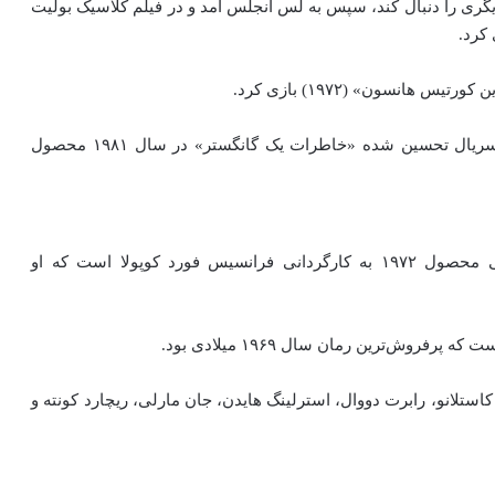
مکان کرد تا بازیگری را دنبال کند، سپس به لس آنجلس آ‌مد و در فیلم کلاسیک بولیت
او بعدها در نقش آلبرت آناستازیا رئیس تبهکاران در مینی سریال تحسین شده‌ «خاطرات یک گانگستر» در سال ۱۹۸۱ محصول
پدرخوانده (انگلیسی: The Godfather) فیلم جنایی آمریکایی محصول ۱۹۷۲ به کارگردانی فرانسیس فورد کوپولا است که او
رفروش‌ترین رمان سال ۱۹۶۹ میلادی بود.
 کاستلانو، رابرت دووال، استرلینگ هایدن، جان مارلی، ریچارد کونته و