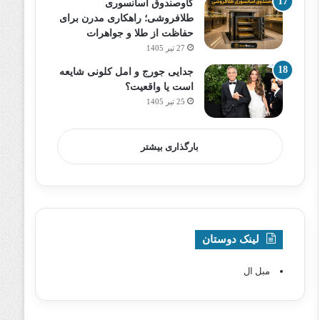
گاوصندوق آسانسوری
طلافروشی؛ راهکاری مدرن برای
حفاظت از طلا و جواهرات
27 تیر 1405
جدایی جورج و امل کلونی شایعه
است یا واقعیت؟
25 تیر 1405
بارگذاری بیشتر
لینک دوستان
مبل ال