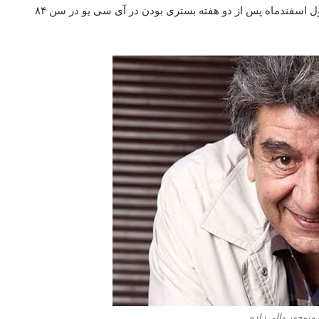
منوچهر والی زاده دوبلور باسابقه و مطرح امروز چهارشنبه اول اسفندماه پس از دو هفته بستری بودن در آی سی یو در سن ۸۴
نوچهر والی‌ زاده