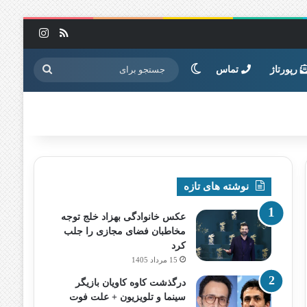
خوراک
اینستاگرا
تغییر پوسته
جستجو
رپورتاژ
تماس
برای
نوشته های تازه
عکس خانوادگی بهزاد خلج توجه
مخاطبان فضای مجازی را جلب
کرد
15 مرداد 1405
درگذشت کاوه کاویان بازیگر
سینما و تلویزیون + علت فوت