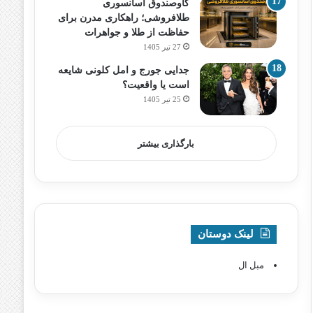
گاوصندوق آسانسوری
طلافروشی؛ راهکاری مدرن برای
حفاظت از طلا و جواهرات
27 تیر 1405
جدایی جورج و امل کلونی شایعه
است یا واقعیت؟
25 تیر 1405
بارگذاری بیشتر
لینک دوستان
مبل ال