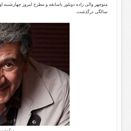
سالگی درگذشت.
درگذشت م