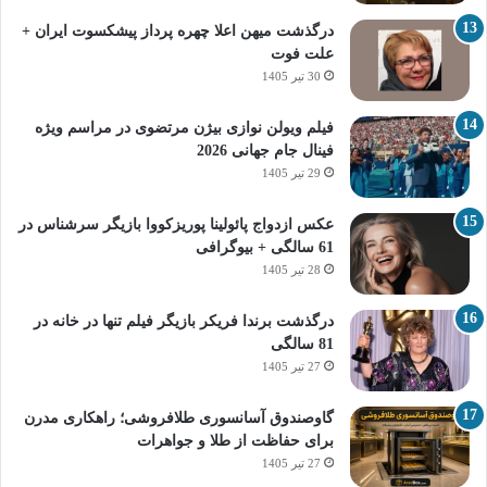
درگذشت میهن اعلا چهره پرداز پیشکسوت ایران +
علت فوت
30 تیر 1405
فیلم ویولن نوازی بیژن مرتضوی در مراسم ویژه
فینال جام جهانی 2026
29 تیر 1405
عکس ازدواج پائولینا پوریزکووا بازیگر سرشناس در
61 سالگی + بیوگرافی
28 تیر 1405
درگذشت برندا فریکر بازیگر فیلم تنها در خانه در
81 سالگی
27 تیر 1405
گاوصندوق آسانسوری طلافروشی؛ راهکاری مدرن
برای حفاظت از طلا و جواهرات
27 تیر 1405