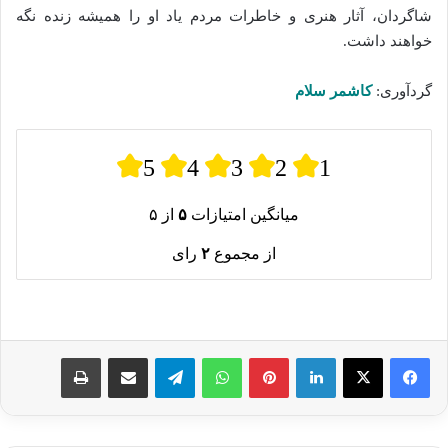
شاگردان، آثار هنری و خاطرات مردم یاد او را همیشه زنده نگه
خواهند داشت.
گردآوری:
کاشمر سلام
5
4
3
2
1
میانگین امتیازات
۵
از ۵
از مجموع
۲
رای
لینکدین
پینترست
واتس آپ
تلگرام
اشتراک گذاری از طریق ایمیل
چاپ