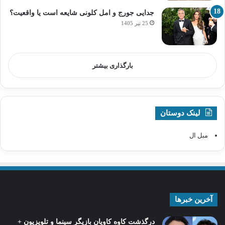
جدایی جورج و امل کلونی شایعه است یا واقعیت؟
25 تیر 1405
بارگذاری بیشتر
لینک دوستان
مبل ال
آخرین خبرها
درگذشت کاوه کاویان بازیگر سینما و تلویزیون +