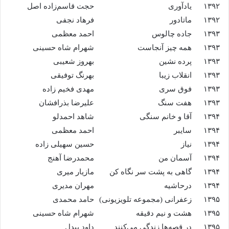
۱۳۹۲
یادآوری
حجت قاسم‌زاده اصل
۱۳۹۲
ماتادور
فرهاد نجفی
۱۳۹۳
جاده چالوس
احمد معظمی
۱۳۹۳
همه چیز آنجاست
شهرام شاه حسینی
۱۳۹۳
پرده نشین
بهروز شعیبی
۱۳۹۳
انقلاب زیبا
بهرنگ توفیقی
۱۳۹۳
فوق سری
مهدی فخیم زاده
۱۳۹۳
هفت سنگ
علیرضا بذرافشان
۱۳۹۴
آقا و خانم سنگی
شاهد احمدلو
۱۳۹۴
سایبر
احمد معظمی
۱۳۹۴
نیاز
حسین سهیلی زاده
۱۳۹۴
آسمان من
محمدرضا آهنج
۱۳۹۴
گاهی به پشت سر نگاه کن
مازیار میری
۱۳۹۴
درحاشیه
مهران مدیری
۱۳۹۵
زعفرانی (مجموعه تلویزیونی)
حامد محمدی
۱۳۹۵
هشت و نیم دقیقه
شهرام شاه حسینی
۱۳۹۵
در قصه‌ها زندگی می‌کنند
داود بیدل