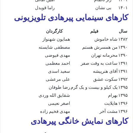
۱۴۰۱
بی نشان
راما قویدل
کارهای سینمایی پیرهادی تلویزیونی
سال
فیلم
کارگردان
۱۳۸۲
شاه خاموش
همایون شهنواز
۱۳۹۰
من همسرش هستم
مصطفی شایسته
۱۳۹۰
محرمانه تهران
مهدی فیوضی
۱۳۹۱
ساعت به وقت صفر
احمد معظمی
۱۳۹۱
آقای هنرپیشه
سعید اسدی
۱۳۹۲
سکوت عشق
علی مرعشی
۱۳۹۵
یک کیلو و بیست و یک گرم
رضا طوفان
۱۳۹۵
بهرام
شقایق الله وردی
۱۳۹۶
هایلایت
اصغر نعیمی
۱۳۹۶
مشت آخر
مهدی فخیم زاده
کارهای نمایش خانگی پیرهادی