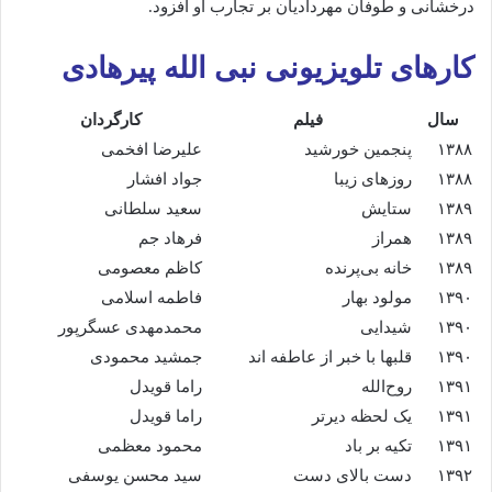
درخشانی و طوفان مهردادیان بر تجارب او افزود.
کارهای تلویزیونی نبی الله پیرهادی
سال
فیلم
کارگردان
۱۳۸۸
پنجمین خورشید
علیرضا افخمی
۱۳۸۸
روزهای زیبا
جواد افشار
۱۳۸۹
ستایش
سعید سلطانی
۱۳۸۹
همراز
فرهاد جم
۱۳۸۹
خانه بی‌پرنده
کاظم معصومی
۱۳۹۰
مولود بهار
فاطمه اسلامی
۱۳۹۰
شیدایی
محمدمهدی عسگرپور
۱۳۹۰
قلبها با خبر از عاطفه اند
جمشید محمودی
۱۳۹۱
روح‌الله
راما قویدل
۱۳۹۱
یک لحظه دیرتر
راما قویدل
۱۳۹۱
تکیه بر باد
محمود معظمی
۱۳۹۲
دست بالای دست
سید محسن یوسفی