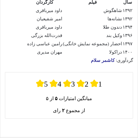
سال
فیلم
کارگردان
۱۳۹۲
شاهگوش
داود میرباقری
۱۳۹۲
نشانه‌ها
امیر شفیعیان
۱۳۹۴
دندون طلا
داود میرباقری
۱۳۹۶
وکیل بند
قدرت‌الله بزرگی
۱۳۹۷
احضار (مجموعه نمایش خانگی)
رامین عباسی زاده
۱۴۰۰
دراکولا
مهران مدیری
گردآوری:
کاشمر سلام
5
4
3
2
1
میانگین امتیازات
۵
از ۵
از مجموع
۲
رای