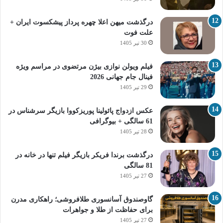
درگذشت میهن اعلا چهره پرداز پیشکسوت ایران +
علت فوت
30 تیر 1405
فیلم ویولن نوازی بیژن مرتضوی در مراسم ویژه
فینال جام جهانی 2026
29 تیر 1405
عکس ازدواج پائولینا پوریزکووا بازیگر سرشناس در
61 سالگی + بیوگرافی
28 تیر 1405
درگذشت برندا فریکر بازیگر فیلم تنها در خانه در
81 سالگی
27 تیر 1405
گاوصندوق آسانسوری طلافروشی؛ راهکاری مدرن
برای حفاظت از طلا و جواهرات
27 تیر 1405