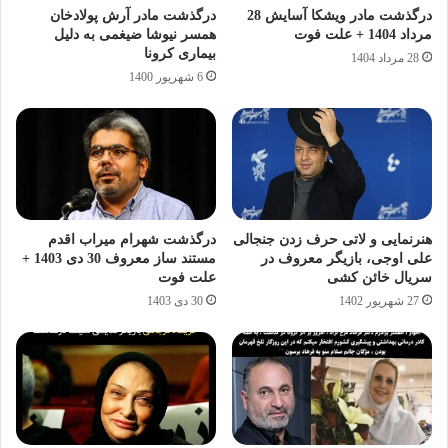
درگذشت مادر ویشکا آسایش 28
درگذشت مادر آرش پولادخان
مرداد 1404 + علت فوت
همسر نیوشا ضیغمی به دلیل
بیماری کرونا
28 مرداد 1404
6 شهریور 1400
هنرنمایی و لاتی حرف زدن جنجالی
درگذشت شهرام میراب اقدم
علی اوجی، بازیگر معروف در
مستند ساز معروف 30 دی 1403 +
سریال خائن کشی
علت فوت
27 شهریور 1402
30 دی 1403