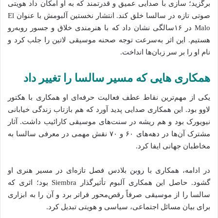
برگزید؛ سازی با صدایی عمیق و قدرتمند که به او امکان داد هویتی
صوتی تازه در سالسا خلق کند. انتشار نخستین آلبومش با عنوان
El
Malo
در ۱۶سالگی نشان داد که با هنرمندی خلاق و جسور روبه‌رو
هستیم. این اثر به‌سرعت توجه صحنه موسیقی لاتین را جلب کرد و
نام او را بر سر زبان‌ها انداخت.
همکاری‌ هایی که مسیر سالسا را تغییر داد
یکی از مهم‌ترین نقاط عطف فعالیت حرفه‌ای او همکاری با
هکتور
لاوو
بود. این همکاری صدایی پدید آورد که هم بازتاب زندگی خیابانی
نیویورک بود و هم ریشه در سنت‌های موسیقی کارائیب داشت. آثار
مشترک آن‌ها در دهه‌های ۶۰ و ۷۰ نقش مهمی در معرفی سالسا به
مخاطبان جهانی ایفا کرد.
در ادامه، همکاری با
روبن بلادس
فصل تازه‌ای در مسیر هنری او
گشود. حاصل این همکاری آلبوم تأثیرگذار
Siembra
بود؛ اثری که
سالسا را از موسیقی صرفاً رقص‌محور فراتر برد و آن را به ابزاری
برای بیان مسائل اجتماعی، سیاسی و هویتی تبدیل کرد.