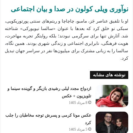
نوآوری ویلی کولون در صدا و بیان اجتماعی
او با تلفیق عناصر جَز، مامبو، چاچاچا و ریتم‌های سنتی پورتوریکویی،
سبکی نو خلق کرد که بعدها با عنوان «سالسا نیویورکی» شناخته
شد. آثارش تنها برای سرگرمی نبودند؛ بلکه روایتگر تجربه مهاجرت،
هویت فرهنگی، نابرابری اجتماعی و زندگی شهری بودند. همین نگاه،
سالسا را به زبانی مشترک برای میلیون‌ها نفر در سراسر جهان تبدیل
کرد.
نوشته های مشابه
ازدواج مجدد لیلی رشیدی بازیگر و گوینده سینما و
تلویزیون + عکس
8 مرداد 1405
عکس مونا کرمی و پسرش توجه مخاطبان را جلب
کرد
5 مرداد 1405