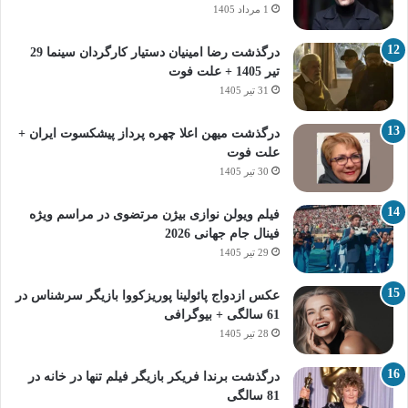
1 مرداد 1405
درگذشت رضا امینیان دستیار کارگردان سینما 29
تیر 1405 + علت فوت
31 تیر 1405
درگذشت میهن اعلا چهره پرداز پیشکسوت ایران +
علت فوت
30 تیر 1405
فیلم ویولن نوازی بیژن مرتضوی در مراسم ویژه
فینال جام جهانی 2026
29 تیر 1405
عکس ازدواج پائولینا پوریزکووا بازیگر سرشناس در
61 سالگی + بیوگرافی
28 تیر 1405
درگذشت برندا فریکر بازیگر فیلم تنها در خانه در
81 سالگی