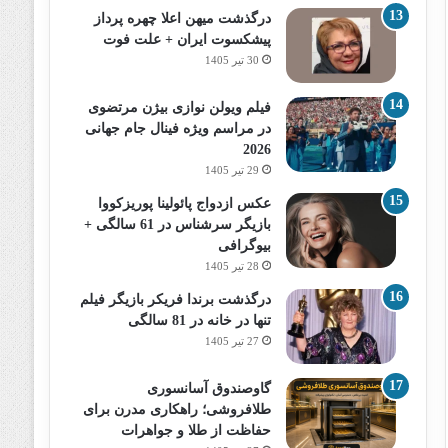
درگذشت میهن اعلا چهره پرداز
پیشکسوت ایران + علت فوت
30 تیر 1405
فیلم ویولن نوازی بیژن مرتضوی
در مراسم ویژه فینال جام جهانی
2026
29 تیر 1405
عکس ازدواج پائولینا پوریزکووا
بازیگر سرشناس در 61 سالگی +
بیوگرافی
28 تیر 1405
درگذشت برندا فریکر بازیگر فیلم
تنها در خانه در 81 سالگی
27 تیر 1405
گاوصندوق آسانسوری
طلافروشی؛ راهکاری مدرن برای
حفاظت از طلا و جواهرات