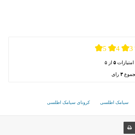
5
4
3
امتیازات
۵
از ۵
جموع
۳
رای
سیامک اطلسی
کرونای سیامک اطلسی
ری از طریق ایمیل
چاپ