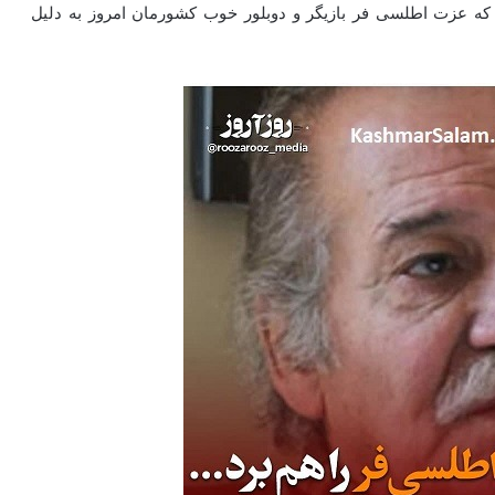
رگذشت سیامک اطلسی فر بازیگر پدر سالار 4 مهر 1400 که عزت اطلسی فر بازیگر و دوبلور خوب کشورمان امروز به دلیل