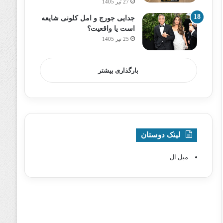
27 تیر 1405
جدایی جورج و امل کلونی شایعه
است یا واقعیت؟
25 تیر 1405
بارگذاری بیشتر
لینک دوستان
مبل ال