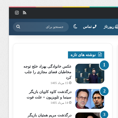
خوراک
اینستاگرا
تغییر پوسته
جستجو
رپورتاژ
تماس
برای
نوشته های تازه
عکس خانوادگی بهزاد خلج توجه
مخاطبان فضای مجازی را جلب
کرد
15 مرداد 1405
درگذشت کاوه کاویان بازیگر
سینما و تلویزیون + علت فوت
14 مرداد 1405
درگذشت مریم همتیان بازیگر