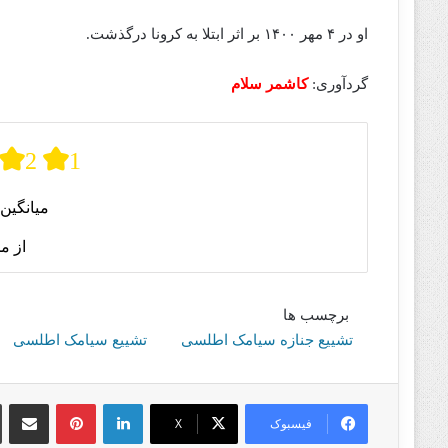
او در ۴ مهر ۱۴۰۰ بر اثر ابتلا به کرونا درگذشت.
گردآوری:
کاشمر سلام
2
1
میانگین 
از م
برچسب ها
تشییع جنازه سیامک اطلسی
تشییع سیامک اطلسی
لینکدین
پینترست
اشتراک گذا
فیسبوک
X