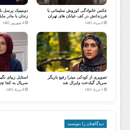
عکس خانوادگی کوروش سلیمانی با
دومینیک پرسل با
فرزندانش در کف خیابان های تهران
زندان با مادر ما
6 مرداد 1403
4 شهریور 1402
تصویری از کودکی میترا رفیع بازیگر
استایل زیبای نگین
سریال گیلدخت وایرال شد
سریال به کجا چنین شت
1 خرداد 1403
8 مرداد 1403
دیدگاهتان را بنویسید