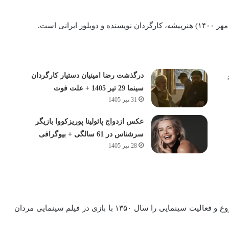
درگذشت رضا امینیان دستیار کارگردان
سینما 29 تیر 1405 + علت فوت
31 تیر 1405
عکس ازدواج پائولینا پوریزکووا بازیگر
سرشناس در 61 سالگی + بیوگرافی
28 تیر 1405
از سال ۱۳۴۳ از طریق انجمن گویندگان کار هنری خود را شروع و فعالیت سینمایی را سال ۱۳۵۰ با بازی در فیلم سینمایی مردان