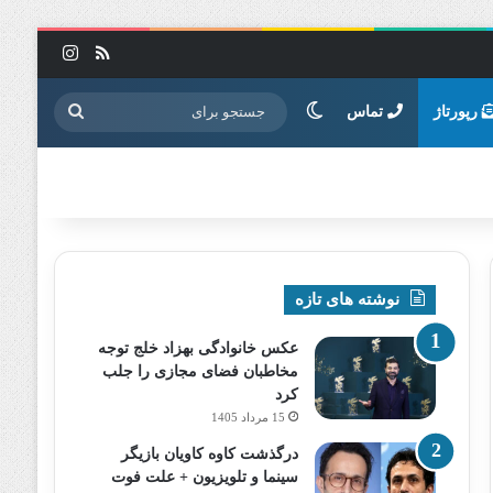
خوراک
اینستاگرا
تغییر پوسته
جستجو
رپورتاژ
تماس
برای
نوشته های تازه
عکس خانوادگی بهزاد خلج توجه
مخاطبان فضای مجازی را جلب
کرد
15 مرداد 1405
درگذشت کاوه کاویان بازیگر
سینما و تلویزیون + علت فوت