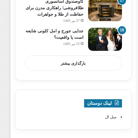
گاوصندوق آسانسوری
طلافروشی؛ راهکاری مدرن برای
حفاظت از طلا و جواهرات
27 تیر 1405
جدایی جورج و امل کلونی شایعه
است یا واقعیت؟
25 تیر 1405
بارگذاری بیشتر
لینک دوستان
مبل ال