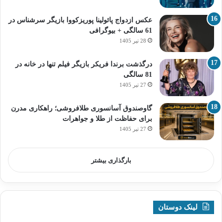
عکس ازدواج پائولینا پوریزکووا بازیگر سرشناس در
61 سالگی + بیوگرافی
28 تیر 1405
درگذشت برندا فریکر بازیگر فیلم تنها در خانه در
81 سالگی
27 تیر 1405
گاوصندوق آسانسوری طلافروشی؛ راهکاری مدرن
برای حفاظت از طلا و جواهرات
27 تیر 1405
بارگذاری بیشتر
لینک دوستان