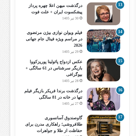
درگذشت میهن اعلا چهره پرداز
پیشکسوت ایران + علت فوت
30 تیر 1405
فیلم ویولن نوازی بیژن مرتضوی
در مراسم ویژه فینال جام جهانی
2026
29 تیر 1405
عکس ازدواج پائولینا پوریزکووا
بازیگر سرشناس در 61 سالگی +
بیوگرافی
28 تیر 1405
درگذشت برندا فریکر بازیگر فیلم
تنها در خانه در 81 سالگی
27 تیر 1405
گاوصندوق آسانسوری
طلافروشی؛ راهکاری مدرن برای
حفاظت از طلا و جواهرات