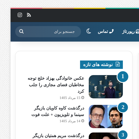
خوراک
اینستاگرا
تغییر پوسته
جستجو
رپورتاژ
تماس
برای
نوشته های تازه
عکس خانوادگی بهزاد خلج توجه
مخاطبان فضای مجازی را جلب
کرد
15 مرداد 1405
درگذشت کاوه کاویان بازیگر
سینما و تلویزیون + علت فوت
14 مرداد 1405
درگذشت مریم همتیان بازیگر