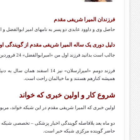
فرزندان المیرا شریفی مقدم
حاصل وی و داوود عابدی دو پسر به نامهای امیر ابوالفضل و ا
دلیل دوری یک ساله المیرا شریفی مقدم از گویندگی او د
جالب است بدانید فرزند اول من «امیرابوالفضل» 24 فروردین 89 به دنیا آمد.
فرزند دومم «امیرارسلان» نیز 14 ا
همیشه کنارهم هستند و ما خیالمان راحت است.
شروع کار و اولین خبری که خواند
اولین خبری که المیرا شریفی مقدم در این شبکه خواند، مربوط به فروردین سال 1380 
دو ماه بعد بلافاصله گویندگی اخبار پزشکی – تخصصی شبکه خب
حاضر گوینده مرکزی شبکه خبر است.