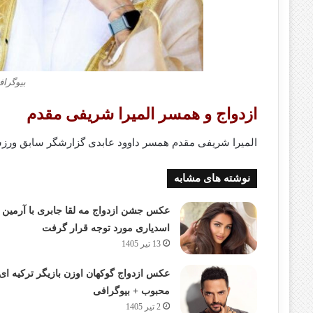
بیوگراف
ازدواج و همسر المیرا شریفی مقدم
المیرا شریفی مقدم همسر داوود عابدی گزارشگر سابق ور
نوشته های مشابه
عکس جشن ازدواج مه لقا جابری با آرمین
اسدیاری مورد توجه قرار گرفت
13 تیر 1405
عکس ازدواج گوکهان اوزن بازیگر ترکیه ای
محبوب + بیوگرافی
2 تیر 1405