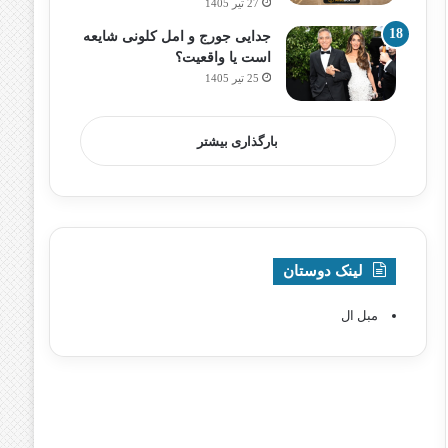
27 تیر 1405
جدایی جورج و امل کلونی شایعه
است یا واقعیت؟
25 تیر 1405
بارگذاری بیشتر
لینک دوستان
مبل ال