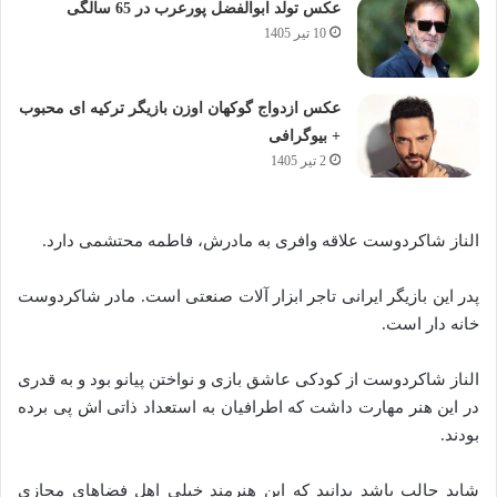
عکس تولد ابوالفضل پورعرب در 65 سالگی
10 تیر 1405
عکس ازدواج گوکهان اوزن بازیگر ترکیه ای محبوب
+ بیوگرافی
2 تیر 1405
الناز شاکردوست علاقه وافری به مادرش، فاطمه محتشمی دارد.
پدر این بازیگر ایرانی تاجر ابزار آلات صنعتی است. مادر شاکردوست
خانه دار است.
الناز شاکردوست از کودکی عاشق بازی و نواختن پیانو بود و به قدری
در این هنر مهارت داشت که اطرافیان به استعداد ذاتی اش پی برده
بودند.
شاید جالب باشد بدانید که این هنرمند خیلی اهل فضاهای مجازی