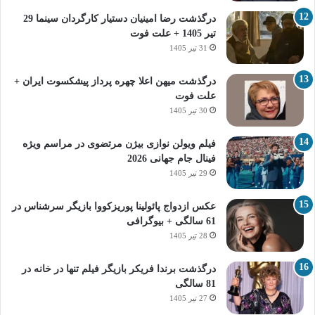
درگذشت رضا امینیان دستیار کارگردان سینما 29
تیر 1405 + علت فوت
31 تیر 1405
درگذشت میهن اعلا چهره پرداز پیشکسوت ایران +
علت فوت
30 تیر 1405
فیلم ویولن نوازی بیژن مرتضوی در مراسم ویژه
فینال جام جهانی 2026
29 تیر 1405
عکس ازدواج پائولینا پوریزکووا بازیگر سرشناس در
61 سالگی + بیوگرافی
28 تیر 1405
درگذشت برندا فریکر بازیگر فیلم تنها در خانه در
81 سالگی
27 تیر 1405